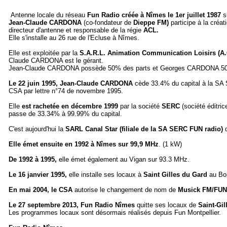
Antenne locale du réseau
Fun Radio créée à Nîmes le 1er juillet
1987
s
Jean-Claude CARDONA
(co-fondateur de
Dieppe FM)
participe à la créa
directeur d'antenne et responsable de la régie
ACL.
Elle s'installe au 26 rue de l'Ecluse à Nîmes.
Elle est exploitée par la
S.A.R.L. Animation Communication Loisirs (A.
Claude CARDONA est le gérant.
Jean-Claude CARDONA possède 50% des parts et Georges CARDONA 5
Le 22 juin 1995,
Jean-Claude CARDONA
cède 33.4% du capital à la SA S
CSA par lettre n°74 de novembre 1995.
Elle
est rachetée en
décembre 1999
par la société
SERC
(société éditri
passe de 33.34% à 99.99% du capital.
C'est aujourd'hui la
SARL
Canal Star (filiale de la SA SERC FUN radio)
Elle émet ensuite en 1992 à Nîmes sur 99,9 MHz
. (1 kW)
De 1992 à 1995,
elle émet également au Vigan sur 93.3 MHz.
Le 16 janvier 1995,
elle installe ses locaux à
Saint Gilles du Gard
au Bo
En mai 2004, le CSA
autorise le changement de nom de
Musick FM/FUN 
Le 27 septembre 2013, Fun Radio Nîmes
quitte ses locaux de
Saint-Gil
Les programmes locaux sont désormais réalisés depuis Fun Montpellier.