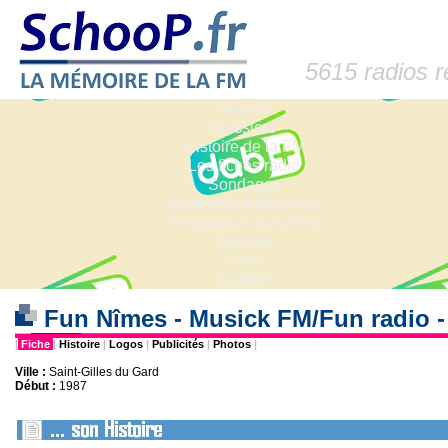
5615 radios 
Accueil
Dossiers
Histoire de la FM
Les fiches radio
Sondages
Anciennes fréquences
Fréquences actuelles
Lexique
Liens
Contact
Fun Nîmes - Musick FM/Fun radio 
|
Fiche
|
Histoire
|
Logos
|
Publicités
|
Photos
|
Ville :
Saint-Gilles du Gard
Début :
1987