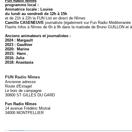
Fun Radio Nîmes
programme local :
A
nimatrice locale : Louise
du lundi au vendredi de 12h à 15h
et de 21h à 22h la FUN List en direct de Nîmes
Camille CASENEUVE
journaliste (également sur Fun Radio Méditerranée 
Flashs Infos à Nîmes de 6h à 9h dans la matinale de Bruno GUILLON et à
Anciens animateurs et journalistes :
2024 : Margault
2023 : Gauthier
2020: Marine
2015:
Hans
,
2016: Julie
2018: Anastasia
FUN Radio Nîmes
Ancienne adresse
Route d'Estagel
Le bois de campagne
30800 ST GILLES DU GARD
Fun Radio Nîmes
14 avenue Frédéric Mistral
34000 MONTPELLIER