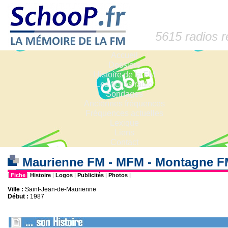
5615 radios 
Accueil
Dossiers
Histoire de la FM
Les fiches radio
Sondages
Anciennes fréquences
Fréquences actuelles
Lexique
Liens
Contact
Maurienne FM - MFM - Montagne 
|
Fiche
|
Histoire
|
Logos
|
Publicités
|
Photos
|
Ville :
Saint-Jean-de-Maurienne
Début :
1987