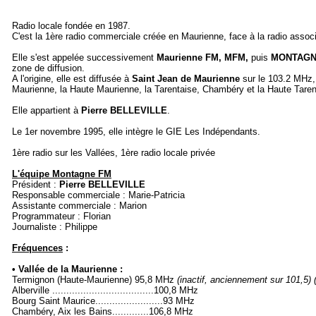
Radio locale fondée en 1987.
C'est la 1ère radio commerciale créée en Maurienne, face à la radio asso
Elle s'est appelée successivement
Maurienne FM, MFM,
puis
MONTAGN
zone de diffusion.
A l'origine, elle est diffusée à
Saint Jean de Maurienne
sur le 103.2 MHz, 
Maurienne, la Haute Maurienne, la Tarentaise, Chambéry et la Haute Taren
Elle appartient à
Pierre
BELLEVILLE
.
Le 1er novembre 1995, elle intègre le GIE Les Indépendants.
1ère radio sur les Vallées, 1ère radio locale privée
L'équipe Montagne FM
Président :
Pierre BELLEVILLE
Responsable commerciale : Marie-Patricia
Assistante commerciale : Marion
Programmateur : Florian
Journaliste : Philippe
Fréquences
:
• Vallée de la Maurienne :
Termignon (Haute-Maurienne) 95,8 MHz
(inactif, anciennement sur 101,5)
Alberville ....................................100,8 MHz
Bourg Saint Maurice........................93 MHz
Chambéry, Aix les Bains.............106,8 MHz