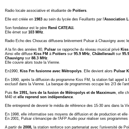
Radio locale associative et étudiante de
Poitiers
.
Elle est créée en
1983
au sein du lycée des Feuillants par l'
Association Lo
Son fondateur est le père
René CATEAU.
Elle émet sur
103 MHz
.
Radio Echo des Choucas diffusera brièvement Pulsar à Chauvigny avec l
A la fin des années 80,
Pulsar
se rapproche du réseau musical privé
Kiss
Ainsi elle diffuse
Kiss FM
à
Poitiers
sur
95.9 MHz
,
Châtellerault
sur
95.
Chauvigny
sur
88.3 MHz
.
Elle couvre alors toute la Vienne.
En1990,
Kiss Fm fusionne avec Métropolys
. Elle devient alors
Pulsar K
En 1990, après la diffusion du programme Kiss FM, la station fait appel à l
exclusif dans la Vienne. La banque de programmes occupe les 2/3 de l'an
Puis
fin 1991, lors de la fusion de Métropolys et de Maxximum
, elle 
M40 et
elle reprend son indépendance
.
Elle entreprend de devenir le média de référence des 15-30 ans dans la Vi
En 1998, elle informatise ses moyens de diffusion et de production et ell
En 2001, Pulsar s'émancipe de l'AFP Audio pour réaliser ses programmes à
A partir de
2008,
la station renforce son partenariat avec l'université de Po