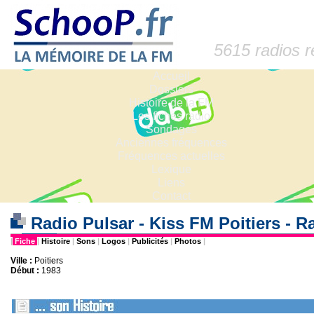
5615 radios 
Accueil
Dossiers
Histoire de la FM
Les fiches radio
Sondages
Anciennes fréquences
Fréquences actuelles
Lexique
Liens
Contact
Radio Pulsar - Kiss FM Poitiers - R
|
Fiche
|
Histoire
|
Sons
|
Logos
|
Publicités
|
Photos
|
Ville :
Poitiers
Début :
1983