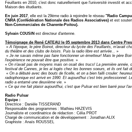
Feuillants en 2010, c'est donc naturellement que l'université investit et acc
Maison des étudiants.
En juin 2017
, elle est la 29ème radio à rejoindre le réseau
"Radio Campu
CNRA (Confédération Nationale des Radios Associatives)
et est souten
Non-Commerciales de Charente-Poitou).
Sylvain COUSIN
est directeur d'antenne.
Témoignage de René CATEAU le 05 septembre 2013 dans Centre Pres
«
A l'époque, le père Boinot, directeur du lycée des Feuillants, m'avait cha
du théâtre et des clubs de loisirs. Puis la radio libre est arrivée...
»
«
Je ne savais même pas faire fonctionner un émetteur! Mais le père Boin
l'expérience ne pouvait être que positive.
»
«
On n'avait pas de moyens mais on osait des trucs! La première année, on
festival de Cannes, je les ai logés chez les bonnes soeurs, et ils ont fait 
«
On a débuté avec des bouts de ficelle, et on a bien failli crouler: heure
radiophonique est arrivé en 1990. Et aujourd'hui c'est très professionnel
.
Le
radio a entamé une deuxième vie.
»
«
Ce qui me fait plaisir aujourd'hui, c'est que Pulsar est bien barré pour l'a
Radio Pulsar
Equipe :
Directrice : Danièle TISSERAND
Responsable des programmes : Mathieu HAZEVIS
Journaliste et coordinatrice de rédaction : Célia PROT
Chargé de communication et de développement : Jonathan ALIX
Graphiste : Anaïs ROUSSEL