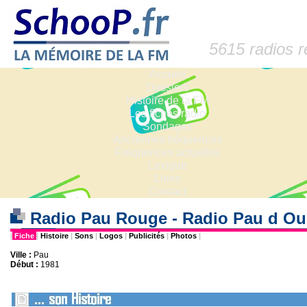
5615 radios 
Accueil
Dossiers
Histoire de la FM
Les fiches radio
Sondages
Anciennes fréquences
Fréquences actuelles
Lexique
Liens
Contact
Radio Pau Rouge - Radio Pau d O
|
Fiche
|
Histoire
|
Sons
|
Logos
|
Publicités
|
Photos
|
Ville :
Pau
Début :
1981