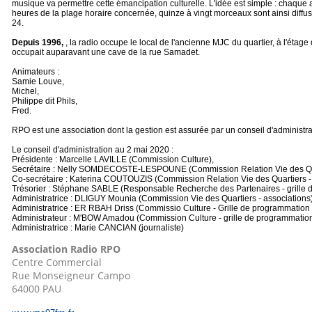
musique va permettre cette émancipation culturelle. L'idée est simple : chaqu
heures de la plage horaire concernée, quinze à vingt morceaux sont ainsi diffus
24.
Depuis 1996,
, la radio occupe le local de l'ancienne MJC du quartier, à l'éta
occupait auparavant une cave de la rue Samadet.
Animateurs :
Samie Louve,
Michel,
Philippe dit Phils,
Fred.
RPO est une association dont la gestion est assurée par un conseil d'administra
Le conseil d'administration au 2 mai 2020 :
Présidente : Marcelle LAVILLE (Commission Culture),
Secrétaire : Nelly SOMDECOSTE-LESPOUNE (Commission Relation Vie des Quar
Co-secrétaire : Katerina COUTOUZIS (Commission Relation Vie des Quartiers - 
Trésorier : Stéphane SABLE (Responsable Recherche des Partenaires - grille 
Administratrice : DLIGUY Mounia (Commission Vie des Quartiers - associations)
Administratrice : ER RBAH Driss (Commissio Culture - Grille de programmation 
Administrateur : M'BOW Amadou (Commission Culture - grille de programmation
Administratrice : Marie CANCIAN (journaliste)
Association Radio RPO
Centre Commercial
Rue Monseigneur Campo
64000 PAU