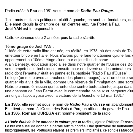
Radio créée à
Pau
en 1981 sous le nom de
Radio Pau Rouge.
Trois amis militants politiques, plutôt à gauche, en sont les fondateurs, d
Elle émet depuis la chambre de l'un d'entres eux, rue Portet à Pau.
Joël YAN
est le responsable
Cette expérience dure 2 années puis la radio s'arrête.
Témoignage de Joël YAN :
"L'idée de cette radio libre est née, en réalité, en 1978, où des amis de T
émetteur bricolé en Italie. Nous n'avons pu le faire fonctionner qu'une foi
appartement au 10ème étage d'une tour aujourd'hui disparue.
Alain Bénesty, éducateur spécialisé dans notre quartier de l'Ousse des Bo
ses compétences techniques, ensuite pour en devenir un des animateurs. J'ai
radio dont l'émetteur était en panne et l'a baptisée "Radio Pau d'Ousse
Le logo (un micro avec accrochées des plumes rouges) avait un double sens
quartier vis à vis de la ville, comme une réserve de l'immigration, une 
Notre première émission qui fut entendue contre toute attente jusque dans
une chanson de Jean Ferrat avec le commentaire haineux et hargneux d'un 
annonçait l'apocalypse avec la victoire de la Gauche le 10 mai 1981."
En 1985,
elle réémet sous le nom de
Radio Pau d'Ousse
en abandonnant 
Elle tient ce nom à l'Ousse des Bois à Pau, un affluent du gave de Pau.
En 1986
,
Romain OUREGA
est nommé président de la radio.
« L'idée était de faire amener la culture par la radio »,
ajoute
Philippe Ferna
Le but est aussi de donner la parole aux minorités. Une quinzaine de nationalité
historiquement, les Portugais étaient les premiers implantés, ce sont les Maroc