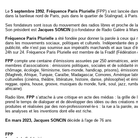
Le
5 septembre 1992
,
Fréquence Paris Plurielle
(FPP) s’est lancée dans
dans la banlieue nord de Paris, puis dans le quartier de Stalingrad, à Paris
Ses fondateurs sont issus du mouvement des radios libres et proche de l
Son président est
Jacques
SONCIN
(co-fondateur de Radio Galère à Marse
Fréquence Paris Plurielle
a été fondée pour donner la parole à ceux qui n
dans les mouvements sociaux, politiques et culturels. Indépendante des part
publicité, elle n’est pas soumise aux impératifs marchands et aux taux d’é
24h sur 24. Fréquence Paris Plurielle est membre de la Fradif (Fédération 
FPP
compte une centaine d’émissions assurées par 250 animatrices, anima
membres d’associations : émissions politiques, sociales et de solidarité i
chômage, écologie, féminisme, tiers-monde, handicap, prisons), émissio
(Maghreb, Afrique, Turquie, Caraïbe, Madagascar, Comores, Amérique lati
culturelles (cinéma, théâtre, littérature, histoire, danse, philosophie) et ém
reggae, opéra, house, groove, musiques du monde, funk, soul, jazz, rumba, 
africaine).
Radio libre,
FPP
s’attache à une critique en acte des médias : la grille de l
prend le temps de dialoguer et de développer des idées ou des créations 
produites et réalisées par des non-professionnel-le-s : la rue a la parole, a
les analyses et les inventions dont elle est riche.
En mars 2023, Jacques SONCIN
décède à l'age de 76 ans
FPP