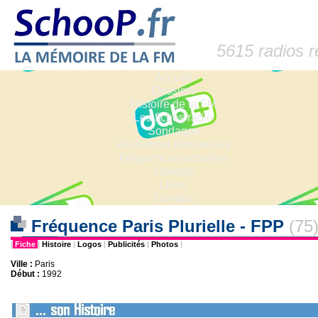
5615 radios 
Accueil
Dossiers
Histoire de la FM
Les fiches radio
Sondages
Anciennes fréquences
Fréquences actuelles
Lexique
Liens
Contact
Fréquence Paris Plurielle - FPP
(75
|
Fiche
|
Histoire
|
Logos
|
Publicités
|
Photos
|
Ville :
Paris
Début :
1992