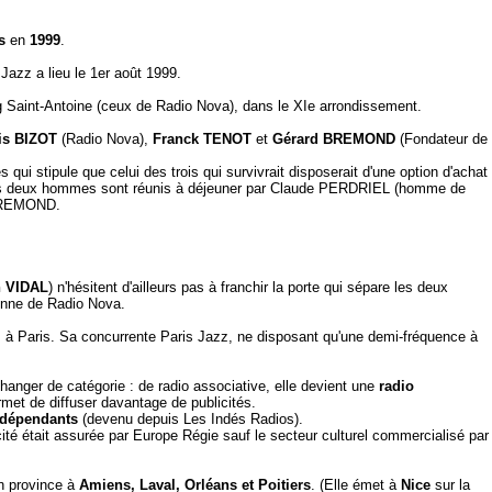
s
en
1999
.
azz a lieu le 1er août 1999.
g Saint-Antoine (ceux de Radio Nova), dans le XIe arrondissement.
is BIZOT
(Radio Nova),
Franck TENOT
et
Gérard BREMOND
(Fondateur de
qui stipule que celui des trois qui survivrait disposerait d'une option d'achat
Les deux hommes sont réunis à déjeuner par Claude PERDRIEL (homme de
 BREMOND.
n VIDAL
) n'hésitent d'ailleurs pas à franchir la porte qui sépare les deux
ntenne de Radio Nova.
z à Paris. Sa concurrente Paris Jazz, ne disposant qu'une demi-fréquence à
anger de catégorie : de radio associative, elle devient une
radio
rmet de diffuser davantage de publicités.
ndépendants
(devenu depuis Les Indés Radios).
cité était assurée par Europe Régie sauf le secteur culturel commercialisé par
n province à
Amiens, Laval, Orléans et Poitiers
. (Elle émet à
Nice
sur la