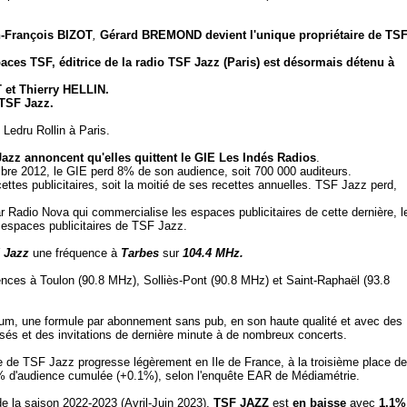
-François BIZOT
,
Gérard BREMOND devient l'unique
propriétaire de TSF
paces TSF, éditrice de la radio TSF Jazz (Paris) est désormais détenu à
t Thierry HELLIN.
TSF Jazz.
 Ledru Rollin à Paris.
azz annoncent qu'elles quittent le GIE Les Indés Radios
.
bre 2012, le GIE perd 8% de son audience, soit 700 000 auditeurs.
ettes publicitaires, soit la moitié de ses recettes annuelles. TSF Jazz perd,
 Radio Nova qui commercialise les espaces publicitaires de cette dernière, l
s espaces publicitaires de TSF Jazz.
 Jazz
une fréquence à
Tarbes
sur
104.4 MHz.
ences à Toulon (90.8 MHz), Solliès-Pont (90.8 MHz) et Saint-Raphaël (93.8
um, une formule par abonnement sans pub, en son haute qualité et avec des
lisés et des invitations de dernière minute à de nombreux concerts.
ce de TSF Jazz progresse légèrement en Ile de France, à la troisième place d
% d'audience cumulée (+0.1%), selon l'enquête EAR de Médiamétrie.
 la saison 2022-2023 (Avril-Juin 2023),
TSF JAZZ
est
en baisse
avec
1.1%