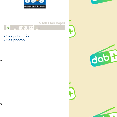
.
> tous les logos
- Ses publicités
- Ses photos
es
es