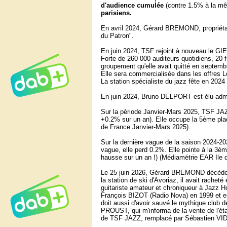
d'audience cumulée
(contre 1.5% à la mê
parisiens.
En avril 2024, Gérard BREMOND, propriéta
du Patron".
En juin 2024, TSF rejoint à nouveau le GIE
Forte de 260 000 auditeurs quotidiens, 20 
groupement qu'elle avait quitté en septemb
Elle sera commercialisée dans les offres L
La station spécialiste du jazz fête en 2024
En juin 2024, Bruno DELPORT est élu admi
Sur la période Janvier-Mars 2025, TSF JAZ
+0.2% sur un an). Elle occupe la 5ème plac
de France Janvier-Mars 2025).
Sur la dernière vague de la saison 2024-2
vague, elle perd 0.2%. Elle pointe à la 
hausse sur un an !) (Médiamétrie EAR Ile d
Le 25 juin 2026, Gérard BREMOND décède à
la station de ski d'Avoriaz, il avait rach
guitariste amateur et chroniqueur à Jazz Ho
François BIZOT (Radio Nova) en 1999 et en 
doit aussi d'avoir sauvé le mythique club 
PROUST, qui m'informa de la vente de l'éta
de TSF JAZZ, remplacé par Sébastien VI