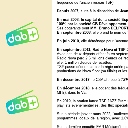
fréquence de l'ancien réseau TSF)
Depuis 2007,
suite à la disparition de
Jean
En mai 2008, le capital de la société Es
100% par la société GB Développement.
Ses cogérants sont
MM. Bruno DELPORT e
En septembre 2008,
elle prend le nom de
En juin 2010
, elle déménage pour l'avenue
En septembre 2011, Radio Nova et TSF J
Avec ces deux départs effectifs en septem
Radio Nova perd 2,5 millions d'euros de rec
elle, 1 million d'euros de recettes.
TSF passe désormais par la régie créée par
productions de Nova Spot (sa filiale) et le
En décembre 2017
, le CSA attribue à
TSF
En décembre 2018,
elle obtient des fréqu
MHz), dans le Var.
En 2019, la station lance TSF JAZZ Premi
playlists évènementielles, des flux spécia
Sur la période janvier-mars 2022, l'audien
programmes locaux de la région, avec 1.6
Sur la dernière enquête EAR Médiamétrie de