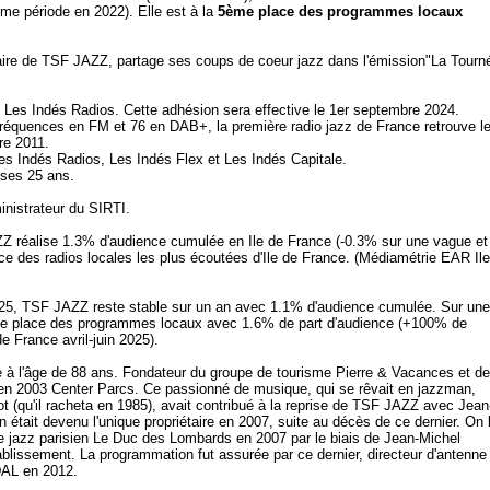
me période en 2022). Elle est à la
5ème place des programmes locaux
ire de TSF JAZZ, partage ses coups de coeur jazz dans l'émission"La Tourn
 Les Indés Radios. Cette adhésion sera effective le 1er septembre 2024.
fréquences en FM et 76 en DAB+, la première radio jazz de France retrouve l
re 2011.
es Indés Radios, Les Indés Flex et Les Indés Capitale.
 ses 25 ans.
nistrateur du SIRTI.
Z réalise 1.3% d'audience cumulée en Ile de France (-0.3% sur une vague et
e des radios locales les plus écoutées d'Ile de France. (Médiamétrie EAR Ile
025, TSF JAZZ reste stable sur un an avec 1.1% d'audience cumulée. Sur une
3ème place des programmes locaux avec 1.6% de part d'audience (+100% de
e France avril-juin 2025).
 l'âge de 88 ans. Fondateur du groupe de tourisme Pierre & Vacances et de
eté en 2003 Center Parcs. Ce passionné de musique, qui se rêvait en jazzman,
t (qu'il racheta en 1985), avait contribué à la reprise de TSF JAZZ avec Jean
était devenu l'unique propriétaire en 2007, suite au décès de ce dernier. On l
de jazz parisien Le Duc des Lombards en 2007 par le biais de Jean-Michel
blissement. La programmation fut assurée par ce dernier, directeur d'antenne
DAL en 2012.