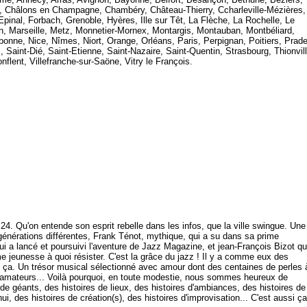
n, Châlons en Champagne, Chambéry, Château-Thierry, Ccharleville-Mézières,
pinal, Forbach, Grenoble, Hyères, Ille sur Têt, La Flèche, La Rochelle, Le
on, Marseille, Metz, Monnetier-Mornex, Montargis, Montauban, Montbéliard,
onne, Nice, Nîmes, Niort, Orange, Orléans, Paris, Perpignan, Poitiers, Prad
Saint-Dié, Saint-Etienne, Saint-Nazaire, Saint-Quentin, Strasbourg, Thionvill
nflent, Villefranche-sur-Saöne, Vitry le François.
ur 24. Qu'on entende son esprit rebelle dans les infos, que la ville swingue. Une
énérations différentes, Frank Ténot, mythique, qui a su dans sa prime
qui a lancé et poursuivi l'aventure de Jazz Magazine, et jean-François Bizot qu
e jeunesse à quoi résister. C'est la grâce du jazz ! Il y a comme eux des
out ça. Un trésor musical sélectionné avec amour dont des centaines de perles 
s amateurs... Voilà pourquoi, en toute modestie, nous sommes heureux de
 de géants, des histoires de lieux, des histoires d'ambiances, des histoires de
hui, des histoires de création(s), des histoires d'improvisation... C'est aussi ça