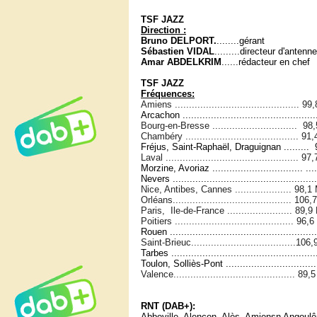
TSF JAZZ
Direction :
Bruno DELPORT.
........gérant
Sébastien VIDAL
.........directeur d'antenne
Amar ABDELKRIM
......rédacteur en chef
TSF JAZZ
Fréquences:
Amiens ............................................ 
Arcachon ............................................
Bourg-en-Bresse .............................. 9
Chambéry ........................................ 9
Fréjus, Saint-Raphaël, Draguignan ........
Laval ............................................... 
Morzine, Avoriaz ................................ .
Nevers ..............................................
Nice, Antibes, Cannes .................... 98,
Orléans.......................................... 10
Paris, Ile-de-France ....................... 89,
Poitiers .......................................... 96
Rouen ...............................................
Saint-Brieuc.....................................10
Tarbes ...............................................
Toulon, Solliès-Pont .............................
Valence........................................... 8
RNT (DAB+):
Abbeville, Alençon, Alès, Amiensn Angoulê