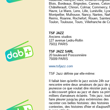
Blois, Bordeaux, Brignoles, Cannes, Ceto
Châtellerault, Chinon, Colmar, Commercy, E
Havre, Le Mans, Lens, Lille, Lunéville, Ly
Montpellier, Mulhouse, Nancy, Nantes, Narb
Reims, Roanne, Rochefort, Rouen, Saintes, 
Toulon, Toulouse, Tours, Villefranche de Co
TSF JAZZ
Anciens studios
127 avenue Ledru-Rollin
75011 PARIS
TSF JAZZ SARL
20 boulevard Poissonnière
75009 PARIS
www.tsfjazz.com
TSF Jazz définie par elle-même:
Il fallait bien qu'enfin le jazz existe 24h s
rencontre entre deux amateurs de jazz de g
jeunesse ce que voulait dire résister puis 
a déccouvert grâce au jazz et dans sa prim
milliers d'amateurs éclairés. Très jazz, t
faire pleurer jusqu'au plus extrémistes de
raconter ces belles histoires: des histoires
contextes, des histoires d'hier et d'aujourd'