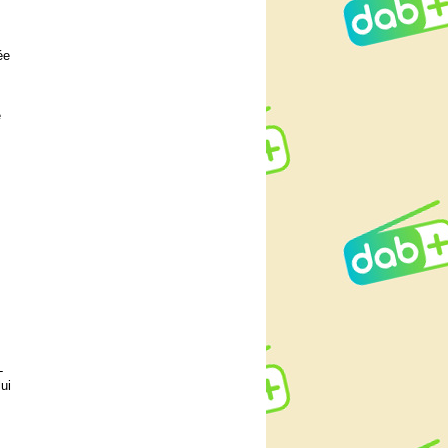
ée
e
-
ui