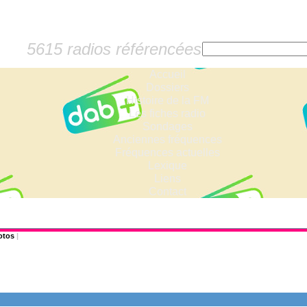
5615 radios référencées
Accueil
Dossiers
Histoire de la FM
Les fiches radio
Sondages
Anciennes fréquences
Fréquences actuelles
Lexique
Liens
Contact
otos
|