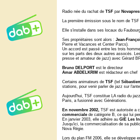
Radio née du rachat de
TSF
par
Novapres
La première émission sous le nom de TSF J
Elle s'installe dans ses locaux du Faubour
Ses propriétaires sont alors :
Jean-Franço
Pierre et Vacances et Center Parcs).
Un accord est passé entre les trois hommes 
sur les parts des deux autres assocés. 
presse et amateur de jazz) avec Gérard
Bruno DELPORT
est le directeur
Amar ABDELKRIM
est rédacteur en chef
Certains animateurs de
TSF
(tel
Sébastie
stations, pour venir parler de jazz sur l'a
Aujourd'hui, TSF constitue LA radio du jaz
Paris, a fusionné avec Générations.
En novembre 2002,
TSF est autorisée a ch
commerciale
de catégorie B, ce qui lui pe
En janvier 2003, elle adhère au
GIE Les I
Jusqu'ici, la commercialisation de sa publi
Nova Régie.
Lors du plan FM 2006, elle se développe e