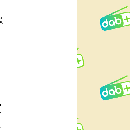
es,
e,
i
à
,