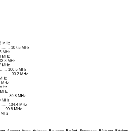
99,8 MHz
............ 107.5 MHz
8,5 MHz
1,4 MHz
. 93.8 MHz
97,7 MHz
......... 100.5 MHz
............ 90.2 MHz
1 MHz
6,7 MHz
9 MHz
,6 MHz
........... 89.8 MHz
6,9 MHz
........... 104.4 MHz
....... 90.8 MHz
9,5 MHz
me, Annecy, Arras, Avignon, Bayonne, Belfort, Besançon, Béthune, Béziers,