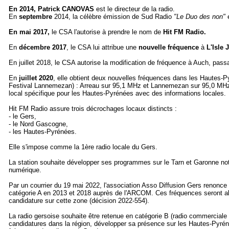
En 2014, Patrick CANOVAS
est le directeur de la radio.
En
septembre
2014, la célèbre émission de Sud Radio
"Le Duo des non"
e
En mai 2017,
le CSA l'autorise à prendre le nom de
Hit FM Radio.
En
décembre 2017
, le CSA lui attribue une
nouvelle fréquence
à
L'Isle 
En juillet 2018, le CSA autorise la modification de fréquence à Auch, pa
En
juillet 2020
, elle obtient deux nouvelles fréquences dans les Hautes-
Festival Lannemezan) : Arreau sur 95,1 MHz et Lannemezan sur 95,0 MHz
local spécifique pour les Hautes-Pyrénées avec des informations locales.
Hit FM Radio assure trois décrochages locaux distincts :
- le Gers,
- le Nord Gascogne,
- les Hautes-Pyrénées.
Elle s'impose comme la 1ère radio locale du Gers.
La station souhaite développer ses programmes sur le Tarn et Garonne no
numérique.
Par un courrier du 19 mai 2022, l'association Asso Diffusion Gers renonce 
catégorie A en 2013 et 2018 auprès de l'ARCOM. Ces fréquences seront ab
candidature sur cette zone (décision 2022-554).
La radio gersoise souhaite être retenue en catégorie B (radio commerciale
candidatures dans la région, développer sa présence sur les Hautes-Pyrén