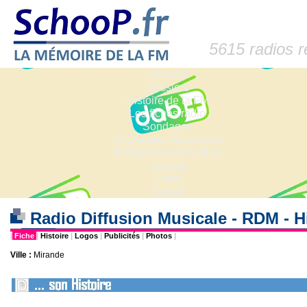
5615 radios 
Accueil
Dossiers
Histoire de la FM
Les fiches radio
Sondages
Anciennes fréquences
Fréquences actuelles
Lexique
Liens
Contact
Radio Diffusion Musicale - RDM - H
|
Fiche
|
Histoire
|
Logos
|
Publicités
|
Photos
|
Ville :
Mirande