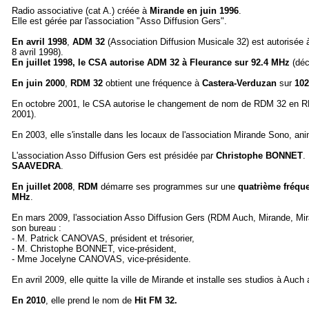
Radio associative (cat A.) créée à
Mirande en juin 1996
.
Elle est gérée par l'association "Asso Diffusion Gers".
En avril 1998
,
ADM 32
(Association Diffusion Musicale 32) est autorisée
8 avril 1998).
En juillet 1998, le CSA autorise ADM 32 à Fleurance sur 92.4 MHz
(déc
En juin 2000
,
RDM 32
obtient une fréquence à
Castera-Verduzan
sur
102
En octobre 2001, le CSA autorise le changement de nom de RDM 32 en R
2001).
En 2003, elle s'installe dans les locaux de l'association Mirande Sono, a
L'association Asso Diffusion Gers est présidée par
Christophe BONNET
.
SAAVEDRA
.
En juillet 2008
,
RDM
démarre ses programmes sur une
quatrième fréqu
MHz
.
En mars 2009, l'association Asso Diffusion Gers (RDM Auch, Mirande, Mir
son bureau :
- M. Patrick CANOVAS, président et trésorier,
- M. Christophe BONNET, vice-président,
- Mme Jocelyne CANOVAS, vice-présidente.
En avril 2009, elle quitte la ville de Mirande et installe ses studios à Au
En 2010
, elle prend le nom de
Hit FM 32.