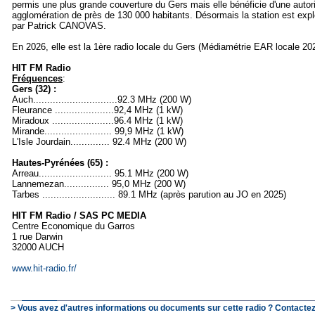
permis une plus grande couverture du Gers mais elle bénéficie d'une autori
agglomération de près de 130 000 habitants. Désormais la station est exp
par Patrick CANOVAS.
En 2026, elle est la 1ère radio locale du Gers (Médiamétrie EAR locale 20
HIT FM Radio
Fréquences
:
Gers (32) :
Auch..............................92.3 MHz (200 W)
Fleurance .....................92,4 MHz (1 kW)
Miradoux ......................96.4 MHz (1 kW)
Mirande........................ 99,9 MHz (1 kW)
L'Isle Jourdain.............. 92.4 MHz (200 W)
Hautes-Pyrénées (65) :
Arreau.......................... 95.1 MHz (200 W)
Lannemezan................ 95,0 MHz (200 W)
Tarbes .......................... 89.1 MHz (après parution au JO en 2025)
HIT FM Radio / SAS PC MEDIA
Centre Economique du Garros
1 rue Darwin
32000 AUCH
www.hit-radio.fr/
> Vous avez d'autres informations ou documents sur cette radio ? Contactez