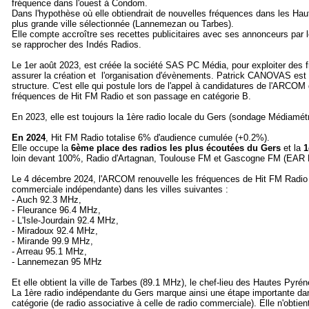
fréquence dans l'ouest à Condom.
Dans l'hypothèse où elle obtiendrait de nouvelles fréquences dans les Haut
plus grande ville sélectionnée (Lannemezan ou Tarbes).
Elle compte accroître ses recettes publicitaires avec ses annonceurs par l
se rapprocher des Indés Radios.
Le 1er août 2023, est créée la société SAS PC Média, pour exploiter des fr
assurer la création et l'organisation d'évènements. Patrick CANOVAS est
structure. C'est elle qui postule lors de l'appel à candidatures de l'ARCO
fréquences de Hit FM Radio et son passage en catégorie B.
En 2023, elle est toujours la 1ère radio locale du Gers (sondage Médiamé
En 2024
, Hit FM Radio totalise 6% d'audience cumulée (+0.2%).
Elle occupe la
6ème place des radios les plus écoutées du Gers
et la
1
loin devant 100%, Radio d'Artagnan, Toulouse FM et Gascogne FM (EAR M
Le 4 décembre 2024, l'ARCOM renouvelle les fréquences de Hit FM Radio et
commerciale indépendante) dans les villes suivantes :
- Auch 92.3 MHz,
- Fleurance 96.4 MHz,
- L'Isle-Jourdain 92.4 MHz,
- Miradoux 92.4 MHz,
- Mirande 99.9 MHz,
- Arreau 95.1 MHz,
- Lannemezan 95 MHz
Et elle obtient la ville de Tarbes (89.1 MHz), le chef-lieu des Hautes Pyré
La 1ère radio indépendante du Gers marque ainsi une étape importante 
catégorie (de radio associative à celle de radio commerciale). Elle n'obtie