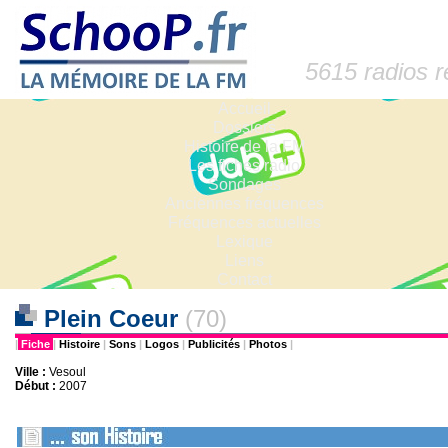
5615 radios 
Accueil
Dossiers
Histoire de la FM
Les fiches radio
Sondages
Anciennes fréquences
Fréquences actuelles
Lexique
Liens
Contact
Plein Coeur
(70)
|
Fiche
|
Histoire
|
Sons
|
Logos
|
Publicités
|
Photos
|
Ville :
Vesoul
Début :
2007