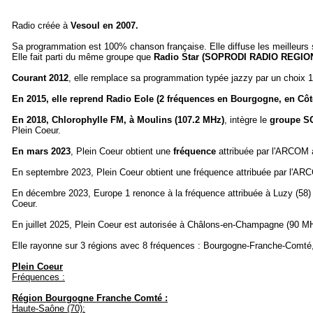
Radio créée à
Vesoul en 2007.
Sa programmation est 100% chanson française. Elle diffuse les meilleurs
Elle fait parti du même groupe que
Radio Star (SOPRODI RADIO REGIO
Courant 2012
, elle remplace sa programmation typée jazzy par un choix
En 2015, elle reprend Radio Eole (2 fréquences en Bourgogne, en Côte
En 2018, Chlorophylle FM, à Moulins (107.2 MHz)
, intègre le
groupe S
Plein Coeur.
En mars 2023
, Plein Coeur obtient une
fréquence
attribuée par l'ARCOM
En septembre 2023, Plein Coeur obtient une fréquence attribuée par l'AR
En décembre 2023, Europe 1 renonce à la fréquence attribuée à Luzy (58) p
Coeur.
En juillet 2025, Plein Coeur est autorisée à Châlons-en-Champagne (90 
Elle rayonne sur 3 régions avec 8 fréquences : Bourgogne-Franche-Comté
Plein Coeur
Fréquences :
Région Bourgogne Franche Comté :
Haute-Saône (70):