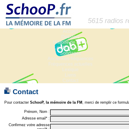
5615 radios 
Accueil
Dossiers
Histoire de la FM
Les fiches radio
Sondages
Anciennes fréquences
Fréquences actuelles
Lexique
Liens
Contact
Contact
Pour contacter
SchooP, la mémoire de la FM
, merci de remplir ce formula
Prénom, Nom :
Adresse email* :
Confirmez votre adresse