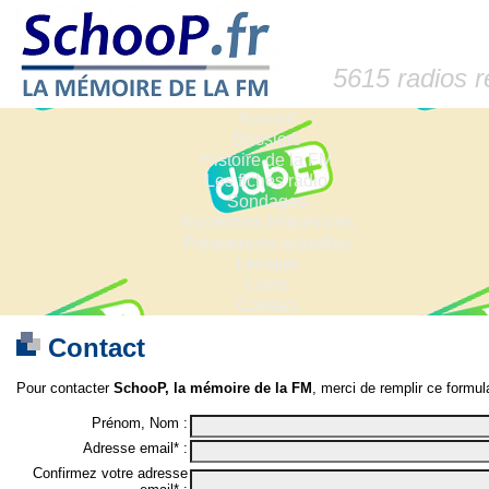
5615 radios 
Accueil
Dossiers
Histoire de la FM
Les fiches radio
Sondages
Anciennes fréquences
Fréquences actuelles
Lexique
Liens
Contact
Contact
Pour contacter
SchooP, la mémoire de la FM
, merci de remplir ce formula
Prénom, Nom :
Adresse email* :
Confirmez votre adresse