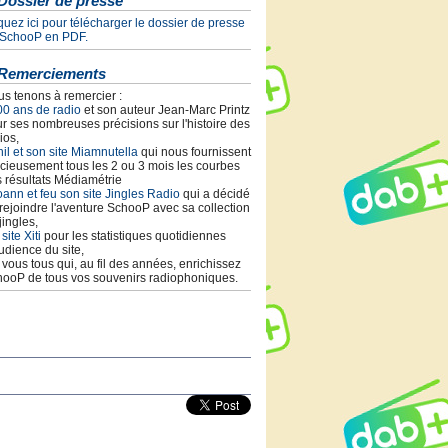
Dossier de presse
quez ici pour télécharger le dossier de presse
 SchooP en PDF.
Remerciements
s tenons à remercier :
00 ans de radio
et son auteur Jean-Marc Printz
r ses nombreuses précisions sur l'histoire des
ios,
il et son site Miamnutella
qui nous fournissent
cieusement tous les 2 ou 3 mois les courbes
 résultats Médiamétrie
ann et feu son site Jingles Radio
qui a décidé
rejoindre l'aventure SchooP avec sa collection
jingles,
 site Xiti
pour les statistiques quotidiennes
udience du site,
t vous tous qui, au fil des années, enrichissez
ooP de tous vos souvenirs radiophoniques.