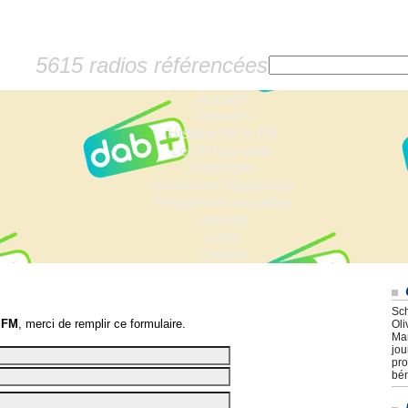
5615 radios référencées
Accueil
Dossiers
Histoire de la FM
Les fiches radio
Sondages
Anciennes fréquences
Fréquences actuelles
Lexique
Liens
Contact
Sch
 FM
, merci de remplir ce formulaire.
Oli
Mar
jou
pro
bén