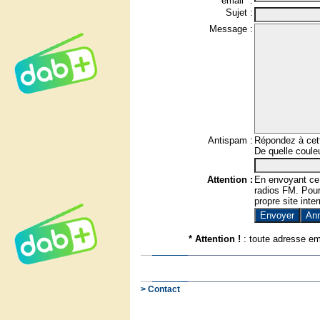
email* :
Sujet :
Message :
Antispam :
Répondez à cett
De quelle couleu
Attention :
En envoyant ce
radios FM. Pour 
propre site inter
* Attention !
: toute adresse em
> Contact