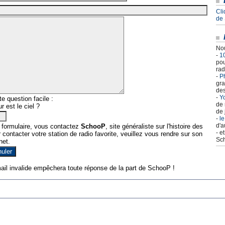
Cli
de
Nou
-
1
pou
rad
-
Ph
gra
des
-
Yo
e question facile :
de 
r est le ciel ?
de 
-
le
d'a
 formulaire, vous contactez
SchooP
, site généraliste sur l'histoire des
- e
contacter votre station de radio favorite, veuillez vous rendre sur son
Sch
net.
ail invalide empêchera toute réponse de la part de SchooP !