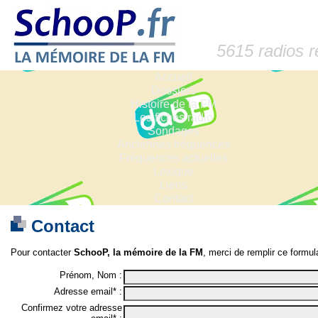
5615 radios 
Accueil
Dossiers
Histoire de la FM
Les fiches radio
Sondages
Anciennes fréquences
Fréquences actuelles
Lexique
Liens
Contact
Contact
Pour contacter
SchooP, la mémoire de la FM
, merci de remplir ce formula
Prénom, Nom :
Adresse email* :
Confirmez votre adresse