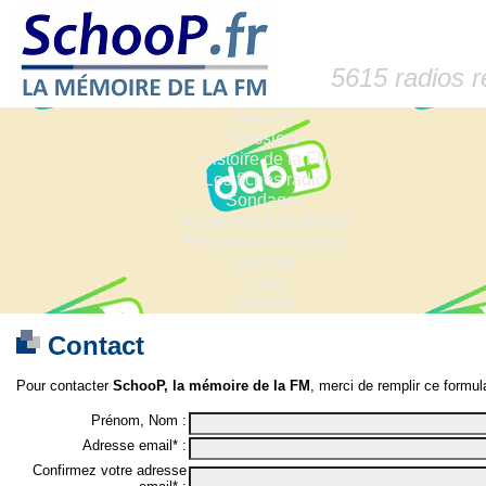
5615 radios 
Accueil
Dossiers
Histoire de la FM
Les fiches radio
Sondages
Anciennes fréquences
Fréquences actuelles
Lexique
Liens
Contact
Contact
Pour contacter
SchooP, la mémoire de la FM
, merci de remplir ce formula
Prénom, Nom :
Adresse email* :
Confirmez votre adresse