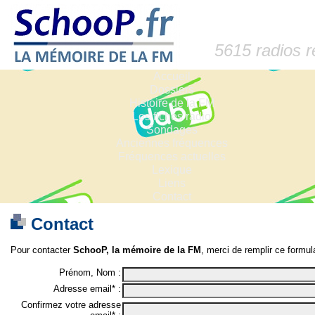
5615 radios 
Accueil
Dossiers
Histoire de la FM
Les fiches radio
Sondages
Anciennes fréquences
Fréquences actuelles
Lexique
Liens
Contact
Contact
Pour contacter
SchooP, la mémoire de la FM
, merci de remplir ce formula
Prénom, Nom :
Adresse email* :
Confirmez votre adresse