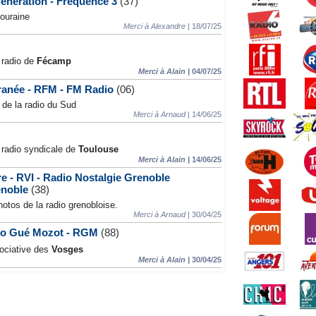
Génération - Fréquence 3
(37)
touraine
Merci à Alexandre |
18/07/25
 radio de
Fécamp
Merci à Alain |
04/07/25
ranée - RFM - FM Radio
(06)
de la radio du Sud
Merci à Arnaud |
14/06/25
a radio syndicale de
Toulouse
Merci à Alain |
14/06/25
re - RVI - Radio Nostalgie Grenoble
enoble
(38)
otos de la radio grenobloise.
Merci à Arnaud |
30/04/25
dio Gué Mozot - RGM
(88)
sociative des
Vosges
Merci à Alain |
30/04/25