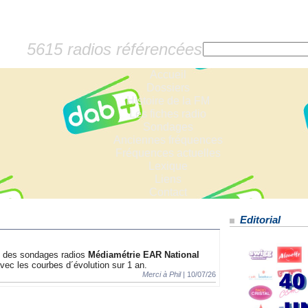
5615 radios référencées
Accueil
Dossiers
Histoire de la FM
Les fiches radio
Sondages
Anciennes fréquences
Fréquences actuelles
Lexique
Liens
Contact
Editorial
ts des sondages radios
Médiamétrie EAR National
 avec les courbes d´évolution sur 1 an.
Merci à Phil |
10/07/26