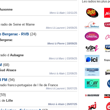
Les radios les plus p
Auxonne
Merci à Alain |
10/11/25
 radio de Seine et Marne
Merci à Laurent |
24/09/25
ée Bergerac - RVB
(24)
Bergerac
Merci à Pierre |
18/09/25
 radio d
Aubagne
Merci à Marc |
03/09/25
FM
(68)
Sud Alsace
Merci à Alain |
22/08/25
al FM
(94)
radio franco-portugaise de l Ile de France
Merci à Laurent |
30/07/25
(59)
ck de
Lille
Merci à Alain |
26/07/25