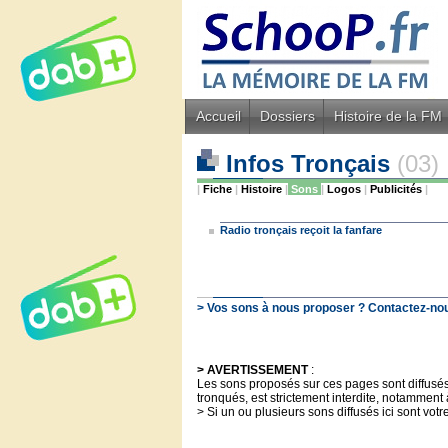
Accueil
Dossiers
Histoire de la FM
Infos Tronçais
(03)
|
Fiche
|
Histoire
|
Sons
|
Logos
|
Publicités
|
Radio tronçais reçoit la fanfare
> Vos sons à nous proposer ? Contactez-nous
> AVERTISSEMENT
:
Les sons proposés sur ces pages sont diffusés à
tronqués, est strictement interdite, notamment 
> Si un ou plusieurs sons diffusés ici sont votr