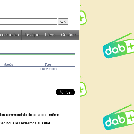
 actuelles
Lexique
Liens
Contact
Année
Type
Intervention
lisation commerciale de ces sons, même
er, nous les retirerons aussitôt.