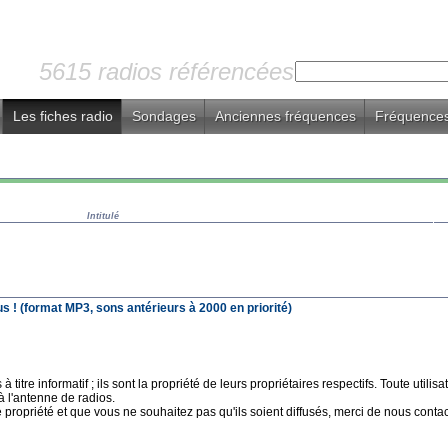
5615 radios référencées
Les fiches radio
Sondages
Anciennes fréquences
Fréquences
Intitulé
 ! (format MP3, sons antérieurs à 2000 en priorité)
 titre informatif ; ils sont la propriété de leurs propriétaires respectifs. Toute uti
à l'antenne de radios.
e propriété et que vous ne souhaitez pas qu'ils soient diffusés, merci de nous contact