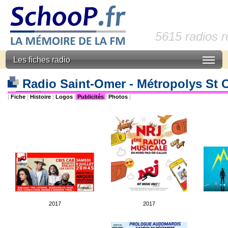
5615 radios 
Les fiches radio
Radio Saint-Omer - Métropolys St O
|
Fiche
|
Histoire
|
Logos
|
Publicités
|
Photos
|
2017
2017