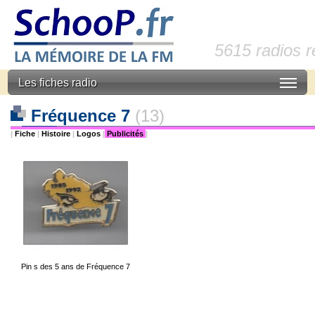
5615 radios 
Les fiches radio
Fréquence 7
(13)
|
Fiche
|
Histoire
|
Logos
|
Publicités
|
Pin s des 5 ans de Fréquence 7