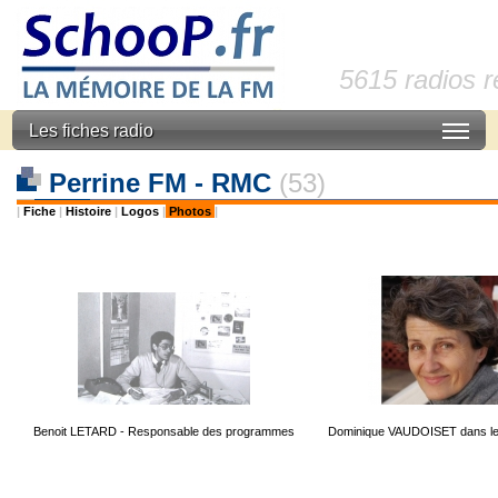
5615 radios 
Les fiches radio
Perrine FM - RMC
(53)
|
Fiche
|
Histoire
|
Logos
|
Photos
|
Benoit LETARD - Responsable des programmes
Dominique VAUDOISET dans le