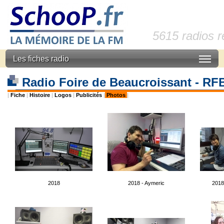
5615 radios 
Les fiches radio
Radio Foire de Beaucroissant - R
|
Fiche
|
Histoire
|
Logos
|
Publicités
|
Photos
|
2018
2018 - Aymeric
2018