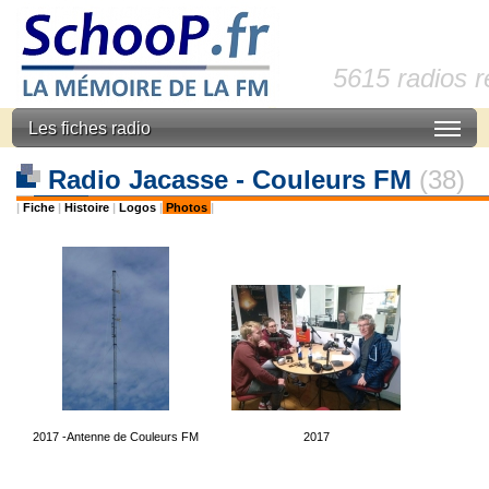
5615 radios 
Les fiches radio
Radio Jacasse - Couleurs FM
(38)
|
Fiche
|
Histoire
|
Logos
|
Photos
|
2017 -Antenne de Couleurs FM
2017