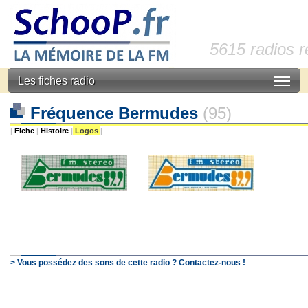
5615 radios 
Les fiches radio
Fréquence Bermudes
(95)
|
Fiche
|
Histoire
|
Logos
|
> Vous possédez des sons de cette radio ? Contactez-nous !