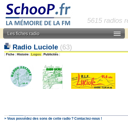
5615 radios 
Les fiches radio
Radio Luciole
(63)
|
Fiche
|
Histoire
|
Logos
|
Publicités
|
> Vous possédez des sons de cette radio ? Contactez-nous !