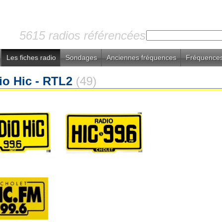
5615 radios référencées
Les fiches radio
Sondages
Anciennes fréquences
Fréquences
io Hic - RTL2
(49)