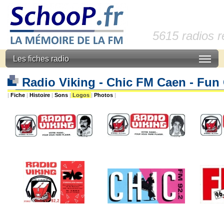
5615 radios 
Les fiches radio
Radio Viking - Chic FM Caen - Fu
|
Fiche
|
Histoire
|
Sons
|
Logos
|
Photos
|