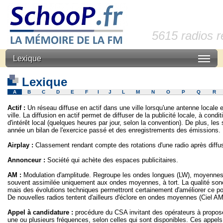
5615 radios 
Lexique
Lexique
A
B
C
D
E
F
I
J
L
M
N
O
P
Q
R
Actif :
Un réseau diffuse en actif dans une ville lorsqu'une antenne locale
ville. La diffusion en actif permet de diffuser de la publicité locale, à con
d'intérêt local (quelques heures par jour, selon la convention). De plus, les
année un bilan de l'exercice passé et des enregistrements des émissions.
Airplay :
Classement rendant compte des rotations d'une radio après diffu
Annonceur :
Société qui achète des espaces publicitaires.
AM :
Modulation d'amplitude. Regroupe les ondes longues (LW), moyennes
souvent assimilée uniquement aux ondes moyennes, à tort. La qualité sonor
mais des évolutions techniques permettront certainement d'améliorer ce po
De nouvelles radios tentent d'ailleurs d'éclore en ondes moyennes (Ciel AM, 
Appel à candidature :
procédure du CSA invitant des opérateurs à proposer
une ou plusieurs fréquences, selon celles qui sont disponibles. Ces appels o