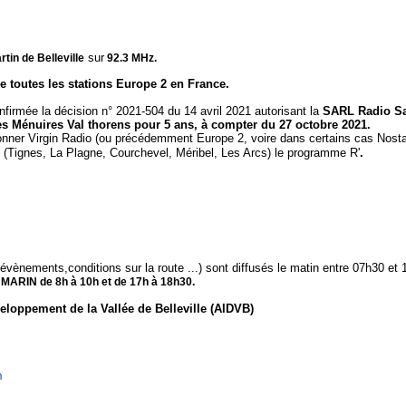
sur
tin de Belleville
92.3 MHz.
 toutes les stations Europe 2 en France.
onfirmée la décision n° 2021-504 du 14 avril 2021 autorisant la
SARL Radio Sai
es Ménuires Val thorens pour 5 ans, à compter du 27 octobre 2021.
onner Virgin Radio (ou précédemment Europe 2, voire dans certains cas Nostalg
Tignes, La Plagne, Courchevel, Méribel, Les Arcs) le programme R'
.
évènements,conditions sur la route ...) sont diffusés le matin entre 07h30 et 
 MARIN de 8h à 10h et de 17h à 18h30.
veloppement de la Vallée de Belleville (AIDVB)
m