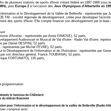
 fm de plusieurs stations de sports d'hiver s'étant fédéré en 1987-1988 sous 
 MHz,
puis
Europe 2
à l'occasion des
Jeux Olympiques d'Albertville en 199
'Information et le Développement de la Vallée de Belleville - représentée par
 FM - société régionale de développement, créée pour développer l'activité 
nt des sports d'hiver. Elle compte financer son développement par le biais d
ent :
urisme d'Avoriaz - représentée par Annie FAMOSE), 52 parts,
éveloppement Audiovisuel et Musical de Val d'Isère - Radio Val d'Isère, représ
e par Daniel DESPIN), 52 parts,
 - représentée par Michel FEVRE), 52 parts,
ur le Développement de l'Information et de l'Animation - représentée par Ge
par son directeur général, Franck TOUBIANA), 52 parts,
minique FORTUNATO), 135 parts,
la programmation
 depuis le hameau du Châtelard
e du téléski Boismint
tion pour l'information et le développement de la vallée de Belleville (Radio Al
mais composé ainsi :