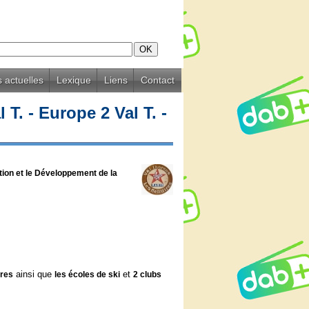
 actuelles
Lexique
Liens
Contact
T. - Europe 2 Val T. -
tion et le Développement de la
ainsi que
et
ires
les écoles de ski
2 clubs