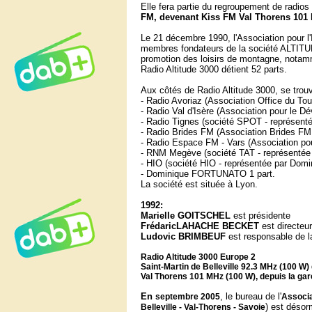
Elle fera partie du regroupement de radios
FM, devenant Kiss FM Val Thorens 101
Le 21 décembre 1990, l'
Association pour l
membres fondateurs de la société ALTITUDE
promotion des loisirs de montagne, notamme
Radio Altitude 3000 détient 52 parts.
Aux côtés de Radio Altitude 3000, se trouv
- Radio Avoriaz (Association Office du To
- Radio Val d'Isère (Association pour le D
- Radio Tignes (société SPOT - représenté
- Radio Brides FM (Association Brides FM
- Radio Espace FM - Vars (
Association po
- RNM Megève (société TAT - représentée 
- HIO (société HIO - représentée par Do
- Dominique FORTUNATO 1 part.
La société est située à Lyon.
1992:
Marielle GOITSCHEL
est présidente
FrédaricLAHACHE BECKET
est directeur
Ludovic BRIMBEUF
est responsable de 
Radio Altitude 3000 Europe 2
Saint-Martin de Belleville 92.3 MHz
(100 W)
Val Thorens 101 MHz (100 W), depuis la gar
En
, le bureau de l'
septembre 2005
Associa
) est désor
Belleville - Val-Thorens - Savoie