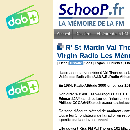
Accueil
Dossiers
Histoire de la FM
R’ St-Martin Val Tho
Virgin Radio Les Ménu
|
Fiche
|
Histoire
|
Sons
|
Logos
|
Publicités
|
Ph
Radio associative créée à
Val Thorens et 
Vallée des Belleville (A.I.D.V.B. Radio Altitu
émet sur
En 1984,
Radio Altitude 3000
101
Son directeur est
Jean-François BOUTET.
est directeur de l'information
Edouard JAY
Philippe OCCAGNE
est directeur technique
Sa zone d'écoute s'étend de
Moûtiers Salin
Outre les 3 fondateurs de la radio, on retr
qui la subventionnent.
sportifs
Elle devient
d
Kiss FM Val Thorens 101 Mhz