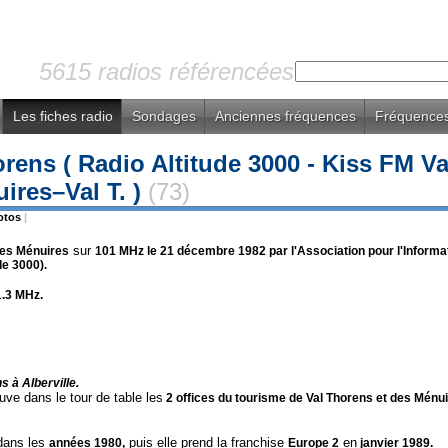
5615 radios référencées
Les fiches radio
Sondages
Anciennes fréquences
Fréquences
rens ( Radio Altitude 3000 - Kiss FM Val 
ires–Val T. )
(73)
otos
|
sur
Les Ménuires
101 MHz
le
21 décembre 1982 par l'Association pour l'Informa
de 3000).
.3 MHz.
s à Alberville.
ouve dans le tour de table les
2 offices du tourisme de Val Thorens et des Ménu
ans les
puis elle prend la franchise
en
années 1980,
Europe 2
janvier 1989.