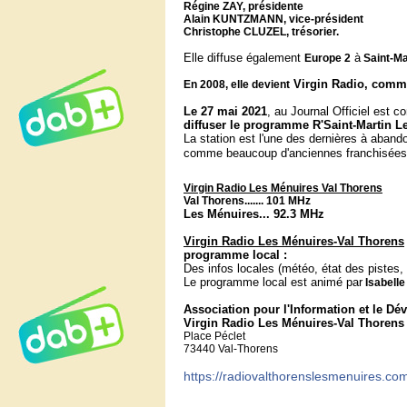
Régine ZAY,
présidente
Alain KUNTZMANN, vice-président
Christophe CLUZEL, trésorier.
Elle diffuse également
à
Europe 2
Saint-Mar
Virgin Radio, comme
En 2008
, elle devient
Le 27 mai 2021
, au Journal Officiel est c
diffuser le programme R'Saint-Martin L
La station est l'une des dernières à aband
comme beaucoup d'anciennes franchisées (
Virgin Radio Les Ménuires Val Thorens
Val Thorens.......
101 MHz
Les Ménuires... 92.3 MHz
Virgin Radio Les Ménuires-Val Thorens
programme local :
Des infos locales (météo, état des pistes, 
Le programme local est animé par
Isabelle
Association pour l'Information et le Dé
Virgin Radio Les Ménuires-Val Thorens
Place Péclet
73440 Val-Thorens
https://radiovalthorenslesmenuires.co