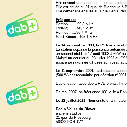
Elle devient une radio commerciale indépen
Elle est située au 21 quai de Presbourg à P
Elle déménage ensuite au 1 rue Denis Papi
Fréquences
:
Pontivy:.......99,8 MHz
Lorient;........98,3 MHz
Rennes:......96,7 MHz
Saint-Brieuc:..105,1 MHz
Le 14 septembre 1993, le CSA suspend l
La station dépasse la puissance autorisée :
un second établi le 17 août 1993 à 6kW au 
Malgré un courrier du 28 juillet 1993 du C
apparente rayonnée diffusée au niveau auto
Le 11 septembre 2001
, l'autorisation acc
(500 W) est reconduite par décision n°2001
L'autorisation accordée à RVB prenait fin l
En mai 2007, sa fréquence 100 MHz à Pont
Le 22 juillet 2021
, l'humoriste et animateu
Radio Vallée du Blavet
anciens studios
21 quai de Presbourg
56300 PONTIVY