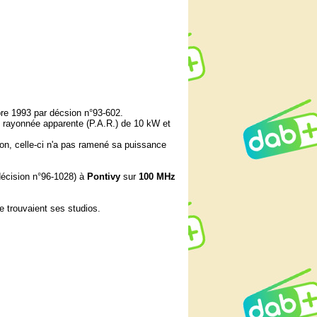
re 1993 par décsion n°93-602.
ce rayonnée apparente (P.A.R.) de 10 kW et
ion, celle-ci n'a pas ramené sa puissance
(décision n°96-1028) à
Pontivy
sur
100 MHz
e trouvaient ses studios.