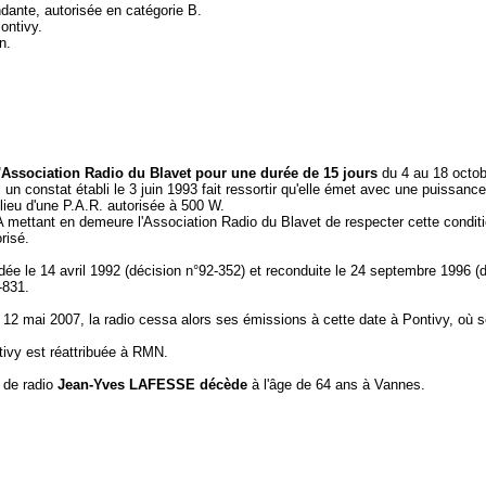
dante, autorisée en catégorie B.
ontivy.
n.
'Association Radio du Blavet pour une durée de 15 jours
du 4 au 18 octob
 un constat établi le 3 juin 1993 fait ressortir qu'elle émet avec une puissan
lieu d'une P.A.R. autorisée à 500 W.
SA mettant en demeure l'Association Radio du Blavet de respecter cette condit
risé.
ordée le 14 avril 1992 (décision n°92-352) et reconduite le 24 septembre 1996 
-831.
e 12 mai 2007, la radio cessa alors ses émissions à cette date à Pontivy, où s
ivy est réattribuée à RMN.
r de radio
Jean-Yves LAFESSE décède
à l'âge de 64 ans à Vannes.