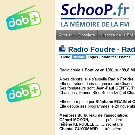
Accueil
Dossiers
Histoire de la FM
Radio Foudre - Rad
|
Fiche
|
Histoire
|
Logos
|
Publicités
|
Photos
|
Radio créée à
Pontivy
en
1981
sur
99,8 M
A ses débuts, elle s'appelle
Radio Foudre
.
Elle est située dans un grenier rue Charles 
Ses fondateurs sont
Jean-Paul GENTY, T
Chansons, France Bleu Breizh Izel)
et Cha
Elle sera reprise par
Stéphane EGAIN et
Elle débute ses programmes le 20 novemb
Membres du bureau de l'association:
Gérard MOYON,
..............président
Hélène KEROULLE
,........secrétaire
Chantal GUYOMARD
......trésorière