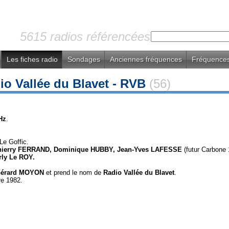
5615 radios référencées
Les fiches radio
Sondages
Anciennes fréquences
Fréquences
io Vallée du Blavet - RVB
(56)
Hz
.
Le Goffic.
hierry FERRAND, Dominique HUBBY, Jean-Yves LAFESSE
(futur Carbone 
rly Le ROY.
 Gérard MOYON
et prend le nom de
Radio Vallée du Blavet
.
re 1982.