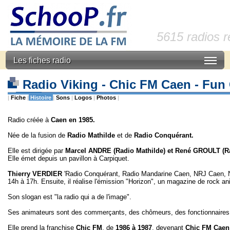
5615 radios 
Les fiches radio
Radio Viking - Chic FM Caen - Fu
|
Fiche
|
Histoire
|
Sons
|
Logos
|
Photos
|
Radio créée à
Caen en 1985.
Née de la fusion de
Radio Mathilde
et de
Radio Conquérant.
Elle est dirigée par
Marcel ANDRE (Radio Mathilde) et René GROULT (R
Elle émet depuis un pavillon à Carpiquet.
Thierry VERDIER
'Radio Conquérant, Radio Mandarine Caen, NRJ Caen, No
14h à 17h. Ensuite, il réalise l'émission "Horizon", un magazine de rock a
Son slogan est "la radio qui a de l'image".
Ses animateurs sont des commerçants, des chômeurs, des fonctionnaires 
Elle prend la franchise
Chic FM
, de
1986 à 1987
, devenant
Chic FM Caen