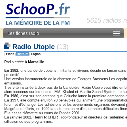
5615 radios 
Les fiches radio
Radio Utopie
(13)
|
Fiche
|
Histoire
|
Logos
|
Radio créée à
Marseille
.
En 1982
, une bande de copains militants et rêveurs décide se lancer dans l
proximité.
Une version instrumentale de la chanson de Georges Brassens Les copains d'
émissions.
Très vite installée à deux pas de la Canebière, Radio Utopie veut être emb
alors inconnus sur les ondes. IAM, Khaled et Masilia Sound System se su
En 1986,
c'est sur son antenne que Coluche lance la première campagne 
En 1997
, elle compte environ 70 bénévoles qui animent une programmation t
forum et d'échange. Les adhésions et les événements organisés devaient p
Malgré ces efforts, en 1999 la radio rencontre d'importantes difficultés fina
Elle cesse d'émettre au cours de l'année 2001.
En janvier 2002
,
Henri
RICHERT
(co-fondateur et directeur de l'antenne) 
diffusion de ses programmes.