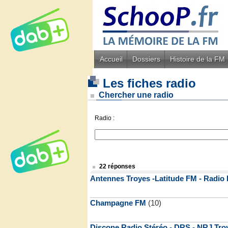
Accueil
Dossiers
Histoire de la FM
Les fiches radio
Chercher une radio
Radio :
22 réponses
Antennes Troyes -Latitude FM - Radio L
Champagne FM
(10)
Discone Radio Stéréo - DRS - NRJ Tro