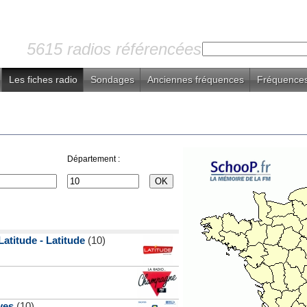
5615 radios référencées
Les fiches radio
Sondages
Anciennes fréquences
Fréquences
Département :
atitude - Latitude
(10)
yes
(10)