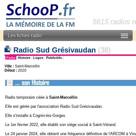
5615 radios 
Les fiches radio
Radio Sud Grésivaudan
(38)
|
Fiche
|
Histoire
|
Logos
|
Publicités
|
Ville :
Saint-Marcellin
Début :
2020
Radio temporaire céée à
Saint-
Marcellin
.
Elle est gérée par l'association Radio Sud Grésivaudan.
Elle s'installe à Cognin-les-Gorges.
Le 1er février 2022, elle établit son siège social à Saint-Vérand.
Le 24 janvier 2024, elle obtient une fréquence définitive de l'ARCOM à Vina