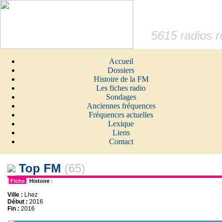
5615 radios 
Accueil
Dossiers
Histoire de la FM
Les fiches radio
Sondages
Anciennes fréquences
Fréquences actuelles
Lexique
Liens
Contact
Top FM
(65)
|
Fiche
|
Histoire
|
Ville :
Lhez
Début :
2016
Fin :
2016