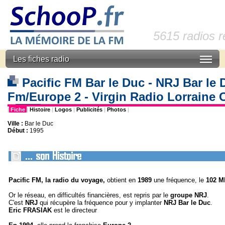
5615 radios 
Les fiches radio
Pacific FM Bar le Duc - NRJ Bar le 
Fm/Europe 2 - Virgin Radio Lorrain
|
Fiche
|
Histoire
|
Logos
|
Publicités
|
Photos
|
Ville :
Bar le Duc
Début :
1995
Pacific FM
, la radio du voyage,
obtient en
1989
une fréquence, le
102 M
Or le réseau, en difficultés financières, est repris par le
groupe NRJ
.
C'est
NRJ
qui récupère la fréquence pour y implanter
NRJ Bar le Duc
.
Eric FRASIAK
est le directeur