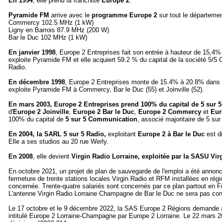
En 1994
, elle prend la franchise
Europe 2
.
Pyramide FM
arrive avec le
programme Europe 2
sur tout le départeme
Commercy 102.5 MHz (1 kW)
Ligny en Barrois 87.9 MHz (200 W)
Bar le Duc 102 MHz (1 kW)
En janvier 1998
, Europe 2 Entreprises fait son entrée à hauteur de 15,4%
exploite Pyramide FM et elle acquiert 59.2 % du capital de la société 5/
Radio.
En décembre 1998
, Europe 2 Entreprises monte de 15.4% à 20.8% dans l
exploite Pyramide FM à Commercy, Bar le Duc (55) et Joinville (52).
En mars 2003, Europe 2 Entreprises prend 100% du capital de 5 sur 
d'
Europe 2 Joinville
,
Europe 2 Bar le Duc
,
Europe 2 Commercy
et
Eur
100% du capital de
5 sur 5 Communication
, associé majoritaire de 5 sur
En 2004, la SARL 5 sur 5 Radio,
exploitant
Europe 2 à Bar le Duc
est di
Elle a ses studios au 20 rue Werly.
En 2008
, elle devient
Virgin Radio Lorraine, exploitée par la SASU Vir
En octobre 2021, un projet de plan de sauvegarde de l'emploi a été annoncé
fermeture de trente stations locales Virgin Radio et RFM installées en rég
concernée. Trente-quatre salariés sont concernés par ce plan partout en F
L'antenne Virgin Radio Lorraine Champagne de Bar le Duc ne sera pas con
Le 17 octobre et le 9 décembre 2022, la SAS Europe 2 Régions demande
intitulé Europe 2 Lorraine-Champagne par Europe 2 Lorraine. Le 22 mars 