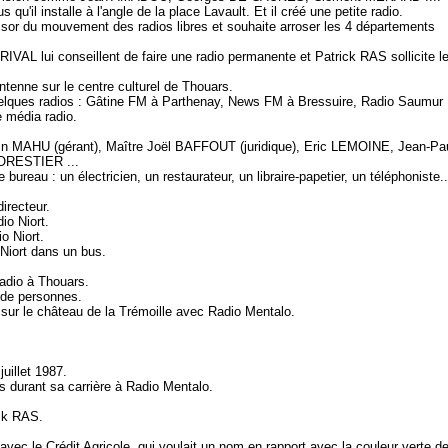
 qu'il installe à l'angle de la place Lavault. Et il créé une petite radio.
'essor du mouvement des radios libres et souhaite arroser les 4 départements
AL lui conseillent de faire une radio permanente et Patrick RAS sollicite l
ntenne sur le centre culturel de Thouars.
elques radios : Gâtine FM à Parthenay, News FM à Bressuire, Radio Saumur
e média radio.
ain MAHU (gérant), Maître Joël BAFFOUT (juridique), Eric LEMOINE, Jean-Pa
ORESTIER ...
bureau : un électricien, un restaurateur, un libraire-papetier, un téléphoniste..
directeur.
io Niort.
o Niort.
 Niort dans un bus.
radio à Thouars.
e de personnes.
er sur le château de la Trémoille avec Radio Mentalo.
juillet 1987.
res durant sa carrière à Radio Mentalo.
ick RAS.
vec le Crédit Agricole, qui voulait un nom en rapport avec la couleur verte d