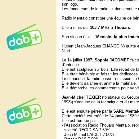
son logo.
Les fondateurs de la radio lui donneront l
Radio Mentalo constitue une équipe de bé
Elle a émis sur
103.7 MHz
à
Thouars
.
Son slogan était : "
Mentalo, la plus fraîc
Hubert (Jean-Jacques CHANCOIN) quitte ens
Niort.
Le 14 juillet 1987,
Sophie JACOMET
fait 
d'antenne.
Elle est sculpteur sur bois. Elle rêvait de fa
Elle était bénévole et faisait les dédicaces 
Le dimanche, la radio passe l'émission Le
Elle devient salariée et anime la matinale.
Elle démarche les commerçants pour vendre
Jean-Michel TEXIER
(fondateur du Group
1998)) s'occupe de la technique et du matéri
Elle est ensuite gérée par la
SARL Mentalo
Cette société est créée le 24 janvier 1989 
Elle est formée par :
- l'Association Radio Thouars Mentalo, rep
- société REGID SA 7.50%,
- Jean-Michel LAIDET 7.50%