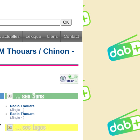
 actuelles
Lexique
Liens
Contact
M Thouars / Chinon -
Radio Thouars
(Jingle - )
Radio Thouars
(Jingle - )
e