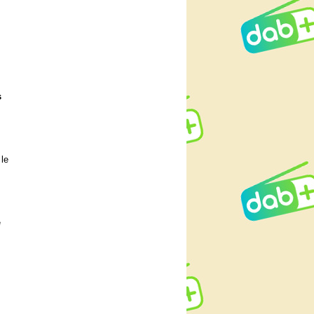
s
le
e