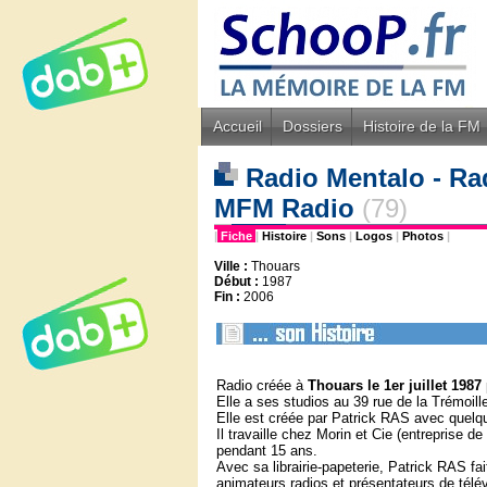
Accueil
Dossiers
Histoire de la FM
Radio Mentalo - Ra
MFM Radio
(79)
|
Fiche
|
Histoire
|
Sons
|
Logos
|
Photos
|
Ville :
Thouars
Début :
1987
Fin :
2006
Radio créée à
Thouars le 1er juillet 1987
Elle a ses studios au 39 rue de la Trémoill
Elle est créée par Patrick RAS avec quelqu
Il travaille chez Morin et Cie (entreprise d
pendant 15 ans.
Avec sa librairie-papeterie, Patrick RAS fa
animateurs radios et présentateurs de 