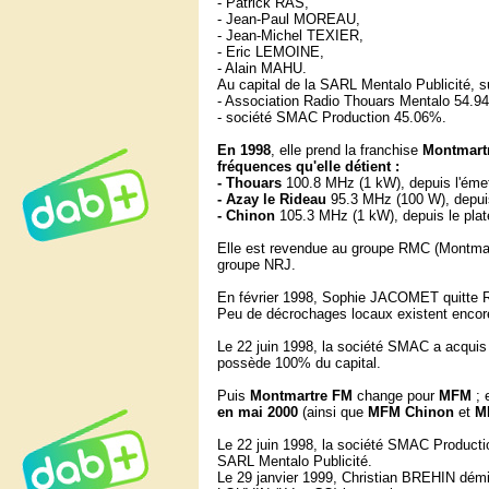
- Patrick RAS,
- Jean-Paul MOREAU,
- Jean-Michel TEXIER,
- Eric LEMOINE,
- Alain MAHU.
Au capital de la SARL Mentalo Publicité, su
- Association Radio Thouars Mentalo 54.9
- société SMAC Production 45.06%.
En 1998
, elle prend la franchise
Montmart
fréquences qu'elle détient :
- Thouars
100.8 MHz (1 kW), depuis l'éme
- Azay le Rideau
95.3 MHz (100 W), depuis
- Chinon
105.3 MHz (1 kW), depuis le pla
Elle est revendue au groupe RMC (Montmart
groupe NRJ.
En février 1998, Sophie JACOMET quitte 
Peu de décrochages locaux existent encore
Le 22 juin 1998, la société SMAC a acquis
possède 100% du capital.
Puis
Montmartre FM
change pour
MFM
; 
en mai 2000
(ainsi que
MFM Chinon
et
M
Le 22 juin 1998, la société SMAC Productio
SARL Mentalo Publicité.
Le 29 janvier 1999, Christian BREHIN dém