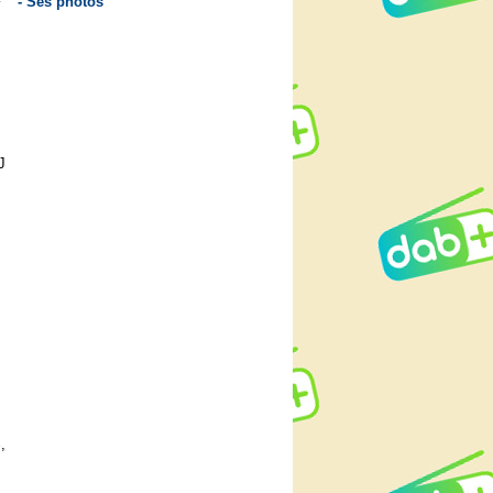
- Ses photos
J
,