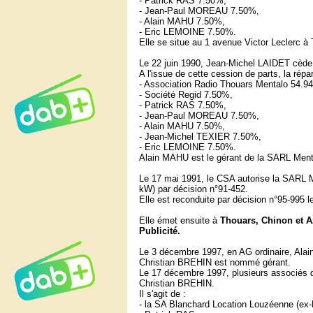
- Patrick RAS 7.50%,
- Jean-Paul MOREAU 7.50%,
- Alain MAHU 7.50%,
- Eric LEMOINE 7.50%.
Elle se situe au 1 avenue Victor Leclerc à
Le 22 juin 1990, Jean-Michel LAIDET cède l
A l'issue de cette cession de parts, la répar
- Association Radio Thouars Mentalo 54.94
- Société Regid 7.50%,
- Patrick RAS 7.50%,
- Jean-Paul MOREAU 7.50%,
- Alain MAHU 7.50%,
- Jean-Michel TEXIER 7.50%,
- Eric LEMOINE 7.50%.
Alain MAHU est le gérant de la SARL Menta
Le 17 mai 1991, le CSA autorise la SARL 
kW) par décision n°91-452.
Elle est reconduite par décision n°95-995 
Elle émet ensuite à
Thouars, Chinon et A
Publicité.
Le 3 décembre 1997, en AG ordinaire, Ala
Christian BREHIN est nommé gérant.
Le 17 décembre 1997, plusieurs associés d
Christian BREHIN.
Il s'agit de :
- la SA Blanchard Location Louzéenne (ex