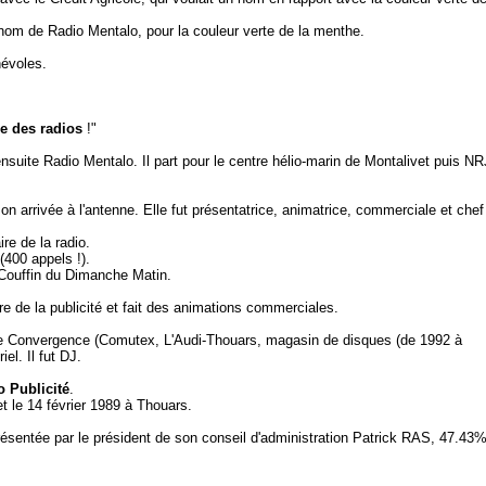
e nom de Radio Mentalo, pour la couleur verte de la menthe.
névoles.
he des radios
!"
uite Radio Mentalo. Il part pour le centre hélio-marin de Montalivet puis NR
son arrivée à l'antenne. Elle fut présentatrice, animatrice, commerciale et chef
ire de la radio.
(400 appels !).
 Couffin du Dimanche Matin.
 de la publicité et fait des animations commerciales.
e Convergence (Comutex, L'Audi-Thouars, magasin de disques (de 1992 à
el. Il fut DJ.
 Publicité
.
et le 14 février 1989 à Thouars.
résentée par le président de son conseil d'administration Patrick RAS, 47.43%