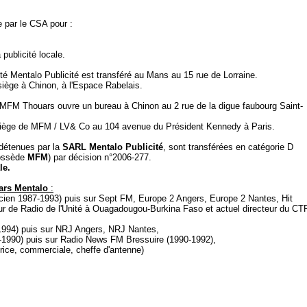
e par le CSA pour :
 publicité locale.
té Mentalo Publicité est transféré au Mans au 15 rue de Lorraine.
siège à Chinon, à l'Espace Rabelais.
/ MFM Thouars ouvre un bureau à Chinon au 2 rue de la digue faubourg Saint-
u siège de MFM / LV& Co au 104 avenue du Président Kennedy à Paris.
 détenues par la
SARL Mentalo Publicité
, sont transférées en catégorie D
ossède
MFM
) par décision n°2006-277.
le.
ars Mentalo
:
icien 1987-1993) puis sur Sept FM, Europe 2 Angers, Europe 2 Nantes, Hit
eur de Radio de l'Unité à Ouagadougou-Burkina Faso et actuel directeur du CT
1994) puis sur NRJ Angers, NRJ Nantes,
-1990) puis sur Radio News FM Bressuire (1990-1992),
rice, commerciale, cheffe d'antenne)