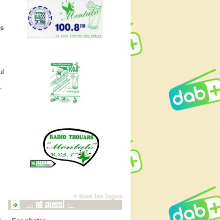
es
ul
.
> tous les logos
e