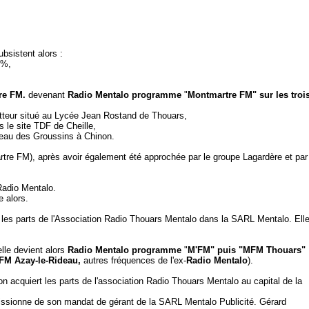
bsistent alors :
4%,
re FM.
devenant
Radio Mentalo programme
"
Montmartre FM" sur les troi
tteur situé au Lycée Jean Rostand de Thouars,
 le site TDF de Cheille,
teau des Groussins à Chinon.
re FM), après avoir également été approchée par le groupe Lagardère et par 
Radio Mentalo.
 alors.
 les parts de l'Association Radio Thouars Mentalo dans la SARL Mentalo. Ell
elle devient alors
Radio Mentalo programme
"
M'FM" puis "MFM Thouars"
FM Azay-le-Rideau,
autres fréquences de l'ex-
Radio Mentalo
).
n acquiert les parts de l'association Radio Thouars Mentalo au capital de la
issionne de son mandat de gérant de la SARL Mentalo Publicité. Gérard