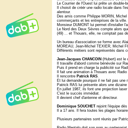
Le Courrier de l'Ouest lui prête un double-bus
Il choisit de créér une radio locale dans l
alentour.
Des amis comme Philippe MORIN, Michel RIV
commerçants et les entreprises de la ville.
Monsieur DUMONT lui permet d'installer l'a
Le Nord des Deux Sèvres compte alors qu
(49) ... et Thouars, elle, ne comptait pas d
Un bureau d'association se forme avec Al
MOREAU, Jean-Michel TEXIER, Michel F
Différents métiers sont représentés dans ce 
Jean-Jacques CHANCOIN
(Hubert) est le 
Il travaille d'abord comme bénévole sur Rad
Puis il prend en charge la publicité sur Radi
Il fait une animation à Thouars avec Radio
Il rencontre
Patrick RAS
.
Et lui demande pourquoi il ne fait pas une 
Patrick RAS lui présente alors une dizain
En juillet 1987, ils font une projection las
C'est le succès immédiat.
Il devient chef d'antenne et directeur.
Dominique SOUCHET
rejoint l'équipe dès 
Il a 17 ans. Il fera toutes les plages horai
Plusieurs partenaires sont réunis par Patr
Radio Mentalo doit son nom au partenariat a