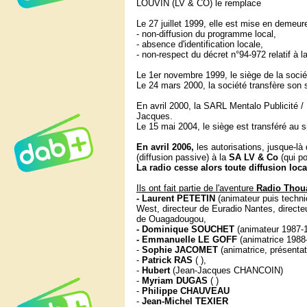
LOUVIN (LV & CO) le remplace
Le 27 juillet 1999, elle est mise en demeur
- non-diffusion du programme local,
- absence d'identification locale,
- non-respect du décret n°94-972 relatif à la
Le 1er novembre 1999, le siège de la socié
Le 24 mars 2000, la société transfère son 
En avril 2000, la SARL Mentalo Publicité 
Jacques.
Le 15 mai 2004, le siège est transféré a
En avril 2006,
les autorisations, jusque-là
(diffusion passive) à la
SA LV & Co
(qui p
La radio cesse alors toute diffusion loca
Ils ont fait partie de l'aventure
Radio Thou
- Laurent PETETIN
(animateur puis techn
West, directeur de Euradio Nantes, direct
de Ouagadougou,
- Dominique SOUCHET
(animateur 1987-
- Emmanuelle LE GOFF
(animatrice 1988
-
Sophie JACOMET
(animatrice, présentat
-
Patrick RAS
( ),
-
Hubert
(Jean-Jacques CHANCOIN)
-
Myriam DUGAS
( )
-
Philippe CHAUVEAU
-
Jean-Michel TEXIER