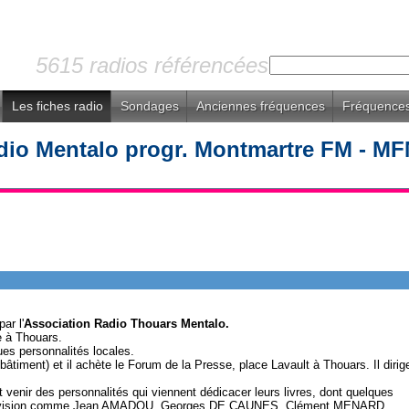
5615 radios référencées
Les fiches radio
Sondages
Anciennes fréquences
Fréquences
dio Mentalo progr. Montmartre FM - MF
par l'
Association Radio Thouars Mentalo.
e à Thouars.
es personnalités locales.
e bâtiment) et il achète le Forum de la Presse, place Lavault à Thouars. Il dirig
it venir des personnalités qui viennent dédicacer leurs livres, dont quelques
télévision comme Jean AMADOU, Georges DE CAUNES, Clément MENARD ....