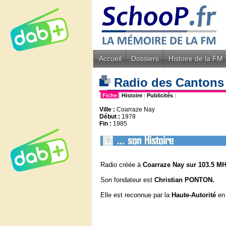
Accueil
Dossiers
Histoire de la FM
Radio des Canton
|
Fiche
|
Histoire
|
Publicités
|
Ville :
Coarraze Nay
Début :
1978
Fin :
1985
Radio créée à
Coarraze Nay sur 103.5 MH
Son fondateur est
Christian PONTON.
Elle est reconnue par la
Haute-Autorité
en