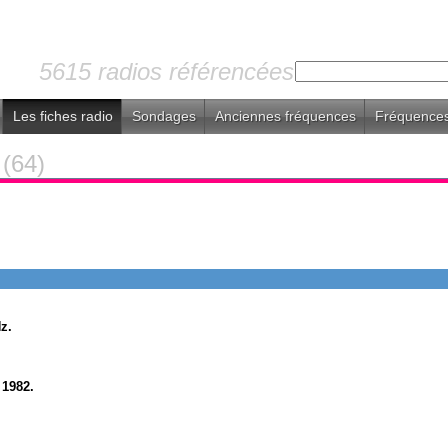
5615 radios référencées
Les fiches radio
Sondages
Anciennes fréquences
Fréquences
s
(64)
z.
1982.