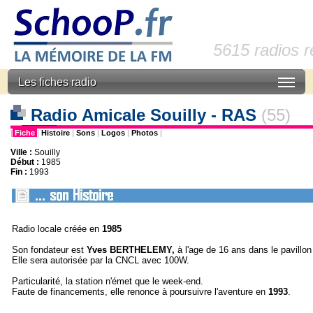
5615 radios 
Les fiches radio
Radio Amicale Souilly - RAS
(55)
|
Fiche
|
Histoire
|
Sons
|
Logos
|
Photos
|
Ville :
Souilly
Début :
1985
Fin :
1993
Radio locale créée en
1985
Son fondateur est
Yves BERTHELEMY,
à l'age de 16 ans dans le pavillon
Elle sera autorisée par la CNCL avec 100W.
Particularité, la station n'émet que le week-end.
Faute de financements, elle renonce à poursuivre l'aventure en
1993
.