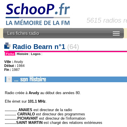
5615 radios 
Les fiches radio
Radio Bearn n°1
(64)
|
Fiche
|
Histoire
|
Logos
|
Ville :
Arudy
Début :
1984
Fin :
1987
Radio créée à
Arudy
au début des années 80.
Elle émet sur
1
01.1 MHz
.
........... ANAIES
est directeur de la radio
.......... CARVALO
est directeur des programmes
...........PICHAVANT
est directeur de l'information
..........SAINT MARTIN
est chargé des relations extérieures