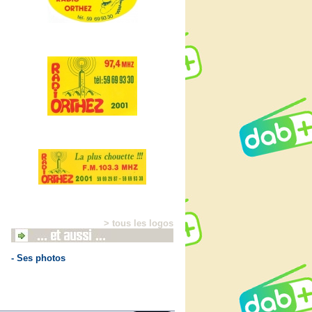
> tous les logos
- Ses photos