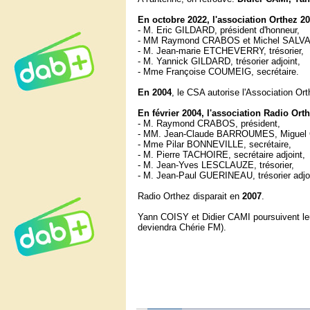
En octobre 2022, l'association Orthez 2
- M. Eric GILDARD, président d'honneur,
- MM Raymond CRABOS et Michel SALVAT
- M. Jean-marie ETCHEVERRY, trésorier,
- M. Yannick GILDARD, trésorier adjoint,
- Mme Françoise COUMEIG, secrétaire.
En 2004
, le CSA autorise l'Association O
En février 2004, l'association Radio Or
- M. Raymond CRABOS, président,
- MM. Jean-Claude BARROUMES, Miguel 
- Mme Pilar BONNEVILLE, secrétaire,
- M. Pierre TACHOIRE, secrétaire adjoint,
- M. Jean-Yves LESCLAUZE, trésorier,
- M. Jean-Paul GUERINEAU, trésorier adjoi
Radio Orthez disparait en
2007
.
Yann COISY et Didier CAMI poursuivent leu
deviendra Chérie FM).