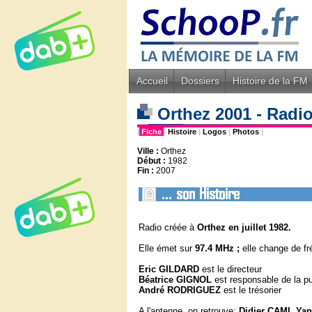
Accueil
Dossiers
Histoire de la FM
Orthez 2001 - Radi
|
Fiche
|
Histoire
|
Logos
|
Photos
|
Ville :
Orthez
Début :
1982
Fin :
2007
Radio créée à
Orthez en juillet 1982.
Elle émet sur
97.4 MHz ;
elle change de f
Eric GILDARD
est le directeur
Béatrice GIGNOL
est responsable de la pu
André RODRIGUEZ
est le trésorier
A l'antenne, on retrouve:
Didier CAMI, Ya