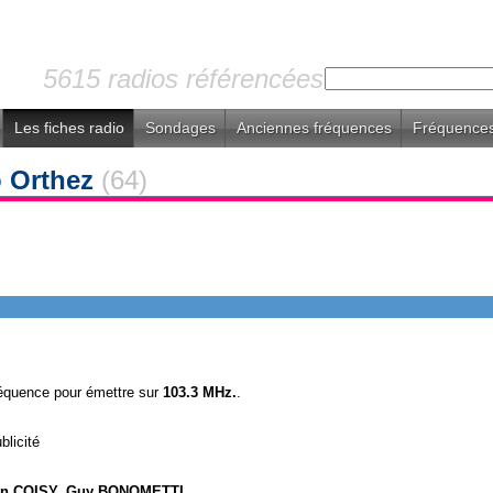
5615 radios référencées
Les fiches radio
Sondages
Anciennes fréquences
Fréquences
o Orthez
(64)
réquence pour émettre sur
103.3 MHz.
.
blicité
nn COISY, Guy BONOMETTI, ...