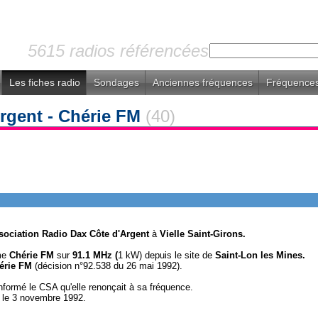
5615 radios référencées
Les fiches radio
Sondages
Anciennes fréquences
Fréquences
rgent - Chérie FM
(40)
sociation Radio Dax Côte d'Argent
à
Vielle Saint-Girons.
mme
Chérie FM
sur
91.1 MHz (
1 kW) depuis le site de
Saint-Lon les Mines.
érie FM
(décision n°92.538 du 26 mai 1992).
nformé le CSA qu'elle renonçait à sa fréquence.
e le 3 novembre 1992.