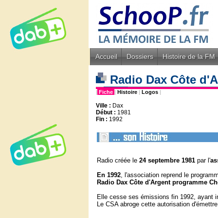
Accueil
Dossiers
Histoire de la FM
Radio Dax Côte d'A
|
Fiche
|
Histoire
|
Logos
|
Ville :
Dax
Début :
1981
Fin :
1992
Radio créée le
24 septembre
1981
par l'
as
En
1992
, l'association reprend le progra
Radio Dax Côte d'Argent programme Ch
Elle cesse ses émissions fin 1992, ayant i
Le CSA abroge cette autorisation d'émettr