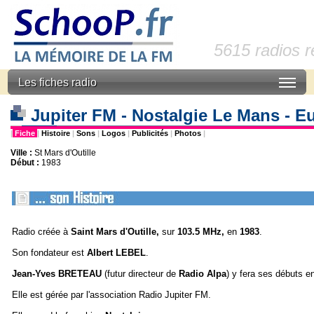
5615 radios 
Les fiches radio
Jupiter FM - Nostalgie Le Mans - E
|
Fiche
|
Histoire
|
Sons
|
Logos
|
Publicités
|
Photos
|
Ville :
St Mars d'Outille
Début :
1983
Radio créée à
Saint Mars d'Outille,
sur
103.5 MHz,
en
1983
.
Son fondateur est
Albert LEBEL
.
Jean-Yves BRETEAU
(futur directeur de
Radio Alpa
) y fera ses débuts en
Elle est gérée par l'association Radio Jupiter FM.