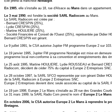
Elle prend la franchise
Nostalgie
.
En 1985
, elle s'installe au 18, rue d'Alsace au
Mans
dans un appartement.
Le 3 mai 1990
, est fondée la
société SARL Radiocom
au Mans.
La SARL Radiocom est créée par :
- Bernard CRESPIN (25%),
- Lydie CRESPIN (25%),
- Martine HOULIERE (25%),
- Société Financière et Conseil de l'Ouest (25%), représentée par Didier
Bernard CRESPIN est gérant.
Le 9 juillet 1991, le CSA autorise Jupiter FM programme Europe 2 sur 10
Le 19 janvier 1995, Jupiter FM programme Nostalgie est mise en demeure pa
programme local non-conforme à sa convention et enregistrements des é
Le 25 août 1995, Martine HOULIERE, Lydie ROUSSEAU et Bernard CRESP
Radiocom, décident de céder 75% du capital à Europe 2 Entreprises SNC.
Le 28 octobre 1997, la SARL SFCO representée par son gérant Didier HO
de la SARL Radiocom à Europe 2 Entreprises SNC.
Europe 2 Entreprises devient donc seule associée au capital de la SARL
Le 19 juin 1998, Europe 2 Le Mans s'installe au 28 rue des Grandes Cour
Le 31 mars 1999, la SARL Radio Com prend le nom d'
Europe 2 Le Mans
En octobre 2006, le CSA
autorise
Europe 2 Le Mans à reprendre le pr
Bretagne.