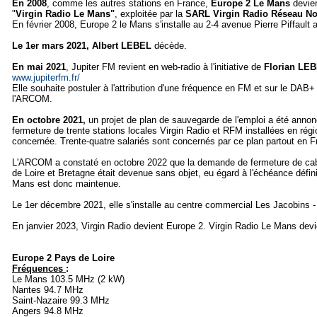
En 2008
, comme les autres stations en France,
Europe 2 Le Mans
devie
"
Virgin Radio Le Mans"
, exploitée par la
SARL Virgin Radio Réseau N
En février 2008, Europe 2 le Mans s'installe au 2-4 avenue Pierre Piffault
Le 1er mars 2021, Albert LEBEL
décède.
En mai 2021
, Jupiter FM revient en web-radio à l'initiative de
Florian LE
www.jupiterfm.fr/
Elle souhaite postuler à l'attribution d'une fréquence en FM et sur le DAB+
l'ARCOM.
En octobre 2021,
un projet de plan de sauvegarde de l'emploi a été annonc
fermeture de trente stations locales Virgin Radio et RFM installées en rég
concernée. Trente-quatre salariés sont concernés par ce plan partout en F
L'ARCOM a constaté en octobre 2022 que la demande de fermeture de cab
de Loire et Bretagne était devenue sans objet, eu égard à l'échéance défin
Mans est donc maintenue.
Le 1er décembre 2021, elle s'installe au centre commercial Les Jacobin
En janvier 2023, Virgin Radio devient Europe 2. Virgin Radio Le Mans dev
Europe 2 Pays de Loire
Fréquences
:
Le Mans 103.5 MHz (2 kW)
Nantes 94.7 MHz
Saint-Nazaire 99.3 MHz
Angers 94.8 MHz