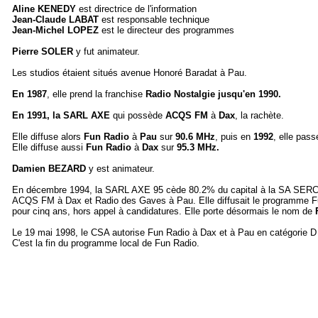
Aline KENEDY
est directrice de l'information
Jean-Claude LABAT
est responsable technique
Jean-Michel LOPEZ
est le directeur des programmes
Pierre SOLER
y fut animateur.
Les studios étaient situés avenue Honoré Baradat à Pau.
En 1987
, elle prend la franchise
Radio Nostalgie
jusqu'en 1990.
En 1991, la SARL AXE
qui possède
ACQS FM
à
Dax
, la rachète.
Elle diffuse alors
Fun Radio
à
Pau
sur
90.6 MHz
, puis en
1992
, elle pass
Elle diffuse aussi
Fun Radio
à
Dax
sur
95.3 MHz.
Damien BEZARD
y est animateur.
En décembre 1994, la SARL AXE 95 cède 80.2% du capital à la SA SERC (s
ACQS FM à Dax et Radio des Gaves à Pau. Elle diffusait le programme Fu
pour cinq ans, hors appel à candidatures. Elle porte désormais le nom de
F
Le 19 mai 1998, le CSA autorise Fun Radio à Dax et à Pau en catégorie D (
C'est la fin du programme local de Fun Radio.