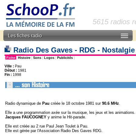
5615 radios 
Les fiches radio
Radio Des Gaves - RDG - Nostalgie
|
Fiche
|
Histoire
|
Sons
|
Logos
|
Publicités
|
Ville :
Pau
Début :
1981
Fin :
1998
Radio dynamique de
Pau
créée le 18 octobre 1981 sur
90.6 MHz
.
Elle a une programmation axée sur la musique, les jeux et les animations.
Jacques FAUCOGNEY
y anime le Hit-parade.
Elle est créée au 2 rue Paul Jean Toulet à Pau.
Elle est gérée par l'Association Radio Des Gaves RDG.