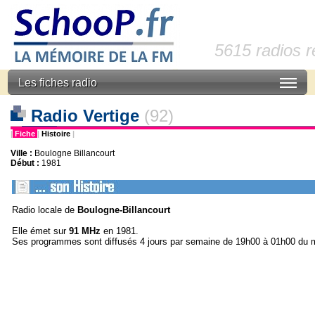
5615 radios 
Les fiches radio
Radio Vertige
(92)
|
Fiche
|
Histoire
|
Ville :
Boulogne Billancourt
Début :
1981
Radio locale de
Boulogne-Billancourt
Elle émet sur
91 MHz
en 1981.
Ses programmes sont diffusés 4 jours par semaine de 19h00 à 01h00 du m