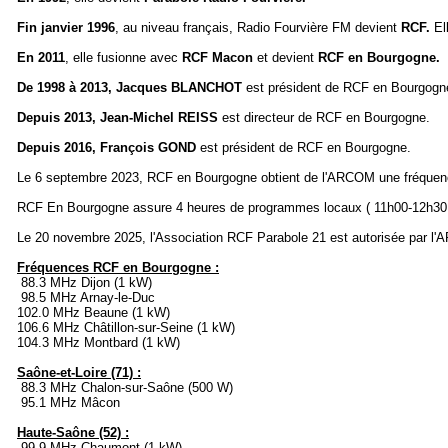
Fin janvier 1996
, au niveau français, Radio Fourvière FM devient
RCF.
El
En 2011
, elle fusionne avec
RCF Macon
et devient
RCF en Bourgogne.
De 1998 à 2013, Jacques BLANCHOT
est président de RCF en Bourgogn
Depuis 2013, Jean-Michel REISS
est directeur de RCF en Bourgogne.
Depuis 2016, François GOND
est président de RCF en Bourgogne.
Le 6 septembre 2023, RCF en Bourgogne obtient de l'ARCOM une fréquen
RCF En Bourgogne assure 4 heures de programmes locaux ( 11h00-12h30
Le 20 novembre 2025, l'Association RCF Parabole 21 est autorisée par 
Fréquences RCF en Bourgogne :
88.3 MHz Dijon (1 kW)
98.5 MHz Arnay-le-Duc
102.0 MHz Beaune (1 kW)
106.6 MHz Châtillon-sur-Seine (1 kW)
104.3 MHz Montbard (1 kW)
Saône-et-Loire (71) :
88.3 MHz Chalon-sur-Saône (500 W)
95.1 MHz Mâcon
Haute-Saône (52) :
99.9 MHz Chaumont (1 kW)