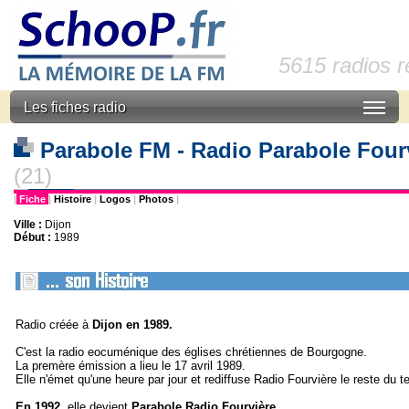
5615 radios 
Les fiches radio
Parabole FM - Radio Parabole Four
(21)
|
Fiche
|
Histoire
|
Logos
|
Photos
|
Ville :
Dijon
Début :
1989
Radio créée à
Dijon en 1989.
C'est la radio eocuménique des églises chrétiennes de Bourgogne.
La premère émission a lieu le 17 avril 1989.
Elle n'émet qu'une heure par jour et rediffuse Radio Fourvière le reste du 
En 1992
, elle devient
Parabole Radio Fourvière.