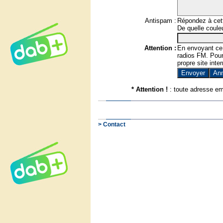
Antispam :
Répondez à cett
De quelle couleu
Attention :
En envoyant ce
radios FM. Pour 
propre site inter
* Attention !
: toute adresse em
> Contact