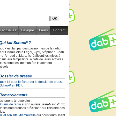
 actuelles
Lexique
Liens
Contact
Qui fait SchooP ?
ooP est fait par des passionnés de la radio :
vier Oddou, Alain Léger, Cyril, Stéphane, Jean-
ie, Arnaud et Marc. Ils réalisent les mises à
r sur leur temps libre, à côté de leurs activités
fessionnelles, de manière totalement
évole.
Dossier de presse
quez ici pour télécharger le dossier de presse
 SchooP en PDF.
Remerciements
s tenons à remercier :
00 ans de radio
et son auteur Jean-Marc Printz
r ses nombreuses précisions sur l'histoire des
ios,
il et son site Miamnutella
qui nous fournissent