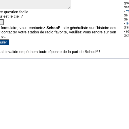
gra
des
-
Yo
e question facile :
de 
r est le ciel ?
de 
-
le
d'a
 formulaire, vous contactez
SchooP
, site généraliste sur l'histoire des
- e
contacter votre station de radio favorite, veuillez vous rendre sur son
Sch
net.
ail invalide empêchera toute réponse de la part de SchooP !