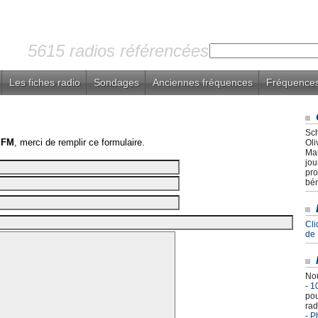
5615 radios référencées
Les fiches radio
Sondages
Anciennes fréquences
Fréquences
Sch
 FM
, merci de remplir ce formulaire.
Oli
Mar
jou
pro
bén
Cli
de
Nou
-
1
pou
rad
-
Ph