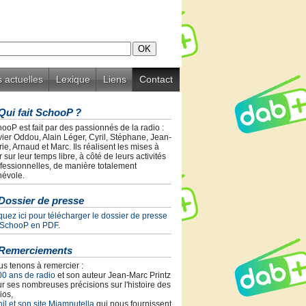
 actuelles
Lexique
Liens
Contact
Qui fait SchooP ?
ooP est fait par des passionnés de la radio :
vier Oddou, Alain Léger, Cyril, Stéphane, Jean-
ie, Arnaud et Marc. Ils réalisent les mises à
r sur leur temps libre, à côté de leurs activités
fessionnelles, de manière totalement
évole.
Dossier de presse
quez ici pour télécharger le dossier de presse
 SchooP en PDF.
Remerciements
s tenons à remercier :
00 ans de radio
et son auteur Jean-Marc Printz
r ses nombreuses précisions sur l'histoire des
ios,
il et son site Miamnutella
qui nous fournissent