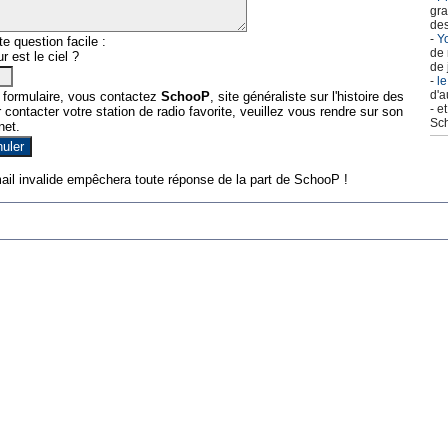
gra
des
-
Yo
e question facile :
de 
r est le ciel ?
de 
-
le
d'a
 formulaire, vous contactez
SchooP
, site généraliste sur l'histoire des
- e
contacter votre station de radio favorite, veuillez vous rendre sur son
Sch
net.
ail invalide empêchera toute réponse de la part de SchooP !