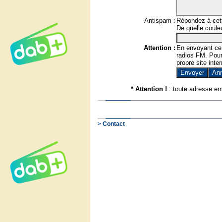
Antispam :
Répondez à cett
De quelle couleu
Attention :
En envoyant ce
radios FM. Pour 
propre site inter
* Attention !
: toute adresse em
> Contact