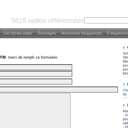
5615 radios référencées
Les fiches radio
Sondages
Anciennes fréquences
Fréquences
Sch
 FM
, merci de remplir ce formulaire.
Oli
Mar
jou
pro
bén
Cli
de
Nou
-
1
pou
rad
-
Ph