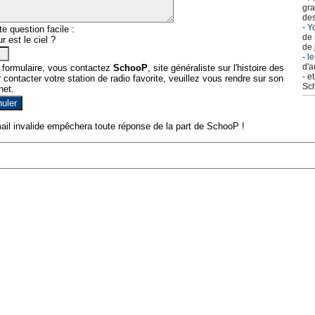
gra
des
-
Yo
e question facile :
de 
r est le ciel ?
de 
-
le
d'a
 formulaire, vous contactez
SchooP
, site généraliste sur l'histoire des
- e
contacter votre station de radio favorite, veuillez vous rendre sur son
Sch
net.
ail invalide empêchera toute réponse de la part de SchooP !