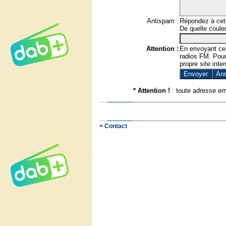
Antispam :
Répondez à cett
De quelle couleu
Attention :
En envoyant ce
radios FM. Pour 
propre site inter
* Attention !
: toute adresse em
> Contact