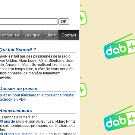
 actuelles
Lexique
Liens
Contact
Qui fait SchooP ?
ooP est fait par des passionnés de la radio :
vier Oddou, Alain Léger, Cyril, Stéphane, Jean-
ie, Arnaud et Marc. Ils réalisent les mises à
r sur leur temps libre, à côté de leurs activités
fessionnelles, de manière totalement
évole.
Dossier de presse
quez ici pour télécharger le dossier de presse
 SchooP en PDF.
Remerciements
s tenons à remercier :
00 ans de radio
et son auteur Jean-Marc Printz
r ses nombreuses précisions sur l'histoire des
ios,
il et son site Miamnutella
qui nous fournissent