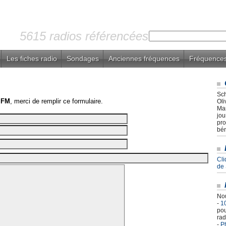
5615 radios référencées
Les fiches radio
Sondages
Anciennes fréquences
Fréquences
Sch
 FM
, merci de remplir ce formulaire.
Oli
Mar
jou
pro
bén
Cli
de
Nou
-
1
pou
rad
-
Ph