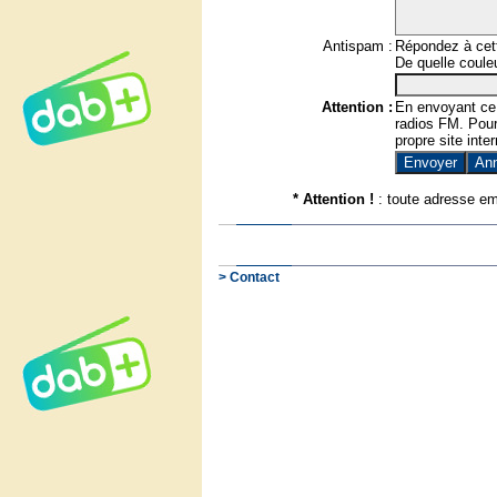
Antispam :
Répondez à cett
De quelle couleu
Attention :
En envoyant ce
radios FM. Pour 
propre site inter
* Attention !
: toute adresse em
> Contact