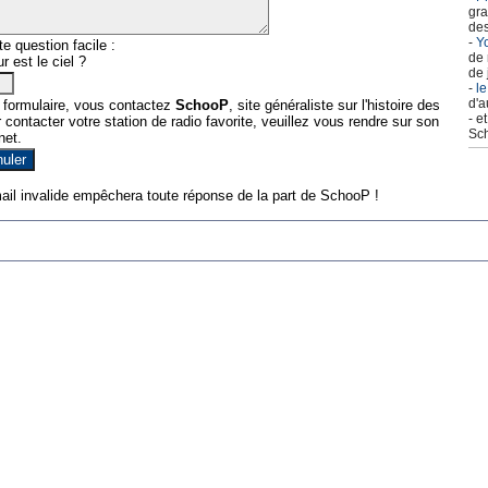
gra
des
-
Yo
e question facile :
de 
r est le ciel ?
de 
-
le
d'a
 formulaire, vous contactez
SchooP
, site généraliste sur l'histoire des
- e
contacter votre station de radio favorite, veuillez vous rendre sur son
Sch
net.
ail invalide empêchera toute réponse de la part de SchooP !