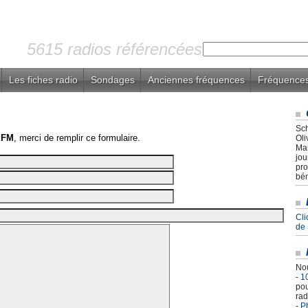
5615 radios référencées
Les fiches radio
Sondages
Anciennes fréquences
Fréquences
Sch
 FM
, merci de remplir ce formulaire.
Oli
Mar
jou
pro
bén
Cli
de
Nou
-
1
pou
rad
-
Ph