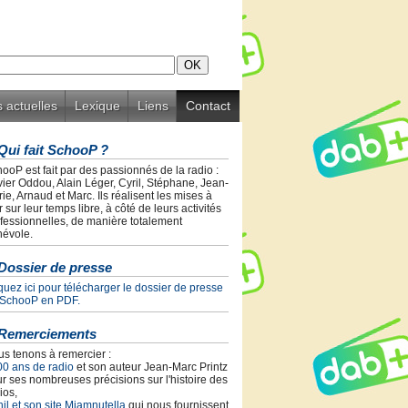
 actuelles
Lexique
Liens
Contact
Qui fait SchooP ?
ooP est fait par des passionnés de la radio :
vier Oddou, Alain Léger, Cyril, Stéphane, Jean-
ie, Arnaud et Marc. Ils réalisent les mises à
r sur leur temps libre, à côté de leurs activités
fessionnelles, de manière totalement
évole.
Dossier de presse
quez ici pour télécharger le dossier de presse
 SchooP en PDF.
Remerciements
s tenons à remercier :
00 ans de radio
et son auteur Jean-Marc Printz
r ses nombreuses précisions sur l'histoire des
ios,
il et son site Miamnutella
qui nous fournissent